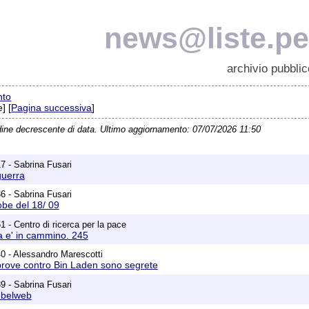
news@liste.pea
archivio pubblic
nto
] [
Pagina successiva
]
dine decrescente di data. Ultimo aggiornamento: 07/07/2026 11:50
7 - Sabrina Fusari
guerra
6 - Sabrina Fusari
obe del 18/ 09
 - Centro di ricerca per la pace
a e' in cammino. 245
0 - Alessandro Marescotti
le prove contro Bin Laden sono segrete
9 - Sabrina Fusari
obelweb