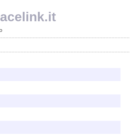
celink.it
o