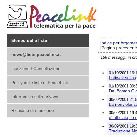
Elenco delle liste
Indice per Argome
[Pagina precedente
news@liste.peacelink.it
156 messaggi, in or
Iscrizione / Cancellazione
01/10/2001 16:1
Luttwak sulla 
Policy delle liste di PeaceLink
01/10/2001 00:3
Dal Boston Gl
Informativa sulla privacy
30/09/2001 21:51
La nonviolenz
Richieste di rimozione
30/09/2001 19:4
e' ufficiale, 
30/09/2001 19:3
Traduzione N