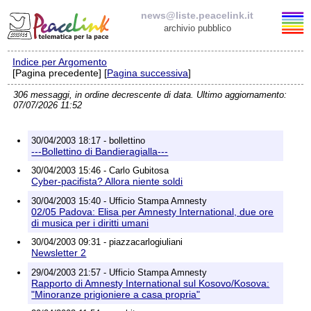
news@liste.peacelink.it
archivio pubblico
Indice per Argomento
Elenco delle liste
[Pagina precedente] [
Pagina successiva
]
306 messaggi, in ordine decrescente di data. Ultimo aggiornamento:
news@liste.peacelink.it
07/07/2026 11:52
Iscrizione / Cancellazione
30/04/2003 18:17 - bollettino
---Bollettino di Bandieragialla---
Policy delle liste di PeaceLink
30/04/2003 15:46 - Carlo Gubitosa
Cyber-pacifista? Allora niente soldi
Informativa sulla privacy
30/04/2003 15:40 - Ufficio Stampa Amnesty
02/05 Padova: Elisa per Amnesty International, due ore
di musica per i diritti umani
Richieste di rimozione
30/04/2003 09:31 - piazzacarlogiuliani
Newsletter 2
29/04/2003 21:57 - Ufficio Stampa Amnesty
Rapporto di Amnesty International sul Kosovo/Kosova:
"Minoranze prigioniere a casa propria"