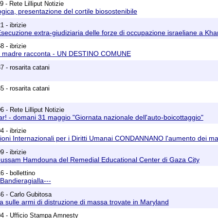
 - Rete Lilliput Notizie
gica, presentazione del cortile biosostenibile
 - ibrizie
cuzione extra-giudiziaria delle forze di occupazione israeliane a Kha
 - ibrizie
na madre racconta - UN DESTINO COMUNE
 - rosarita catani
 - rosarita catani
 - Rete Lilliput Notizie
! - domani 31 maggio "Giornata nazionale dell'auto-boicottaggio"
 - ibrizie
oni Internazionali per i Diritti Umanai CONDANNANO l'aumento dei malt
 - ibrizie
 Hussam Hamdouna del Remedial Educational Center di Gaza City
 - bollettino
i Bandieragialla---
6 - Carlo Gubitosa
a sulle armi di distruzione di massa trovate in Maryland
04 - Ufficio Stampa Amnesty