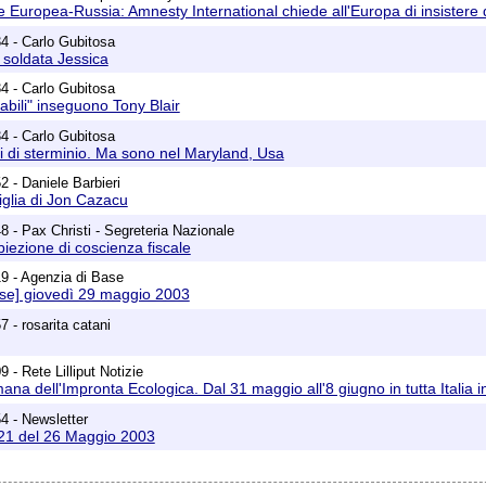
Europea-Russia: Amnesty International chiede all'Europa di insistere di 
4 - Carlo Gubitosa
a soldata Jessica
4 - Carlo Gubitosa
abili" inseguono Tony Blair
4 - Carlo Gubitosa
i di sterminio. Ma sono nel Maryland, Usa
2 - Daniele Barbieri
 figlia di Jon Cazacu
8 - Pax Christi - Segreteria Nazionale
biezione di coscienza fiscale
9 - Agenzia di Base
ase] giovedì 29 maggio 2003
 - rosarita catani
 - Rete Lilliput Notizie
mana dell'Impronta Ecologica. Dal 31 maggio all'8 giugno in tutta Italia in
4 - Newsletter
 21 del 26 Maggio 2003