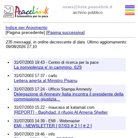
news@liste.peacelink.it
archivio pubblico
Indice per Argomento
Elenco delle liste
[Pagina precedente] [
Pagina successiva
]
235 messaggi, in ordine decrescente di data. Ultimo aggiornamento:
news@liste.peacelink.it
09/08/2026 17:10
Iscrizione / Cancellazione
31/07/2003 19:43 - Centro di ricerca per la pace
La nonviolenza e' in cammino. 629
Policy delle liste di PeaceLink
31/07/2003 17:37 - carlo
Lettera aperta al Ministro Pisanu
Informativa sulla privacy
31/07/2003 17:24 - Ufficio Stampa Amnesty
Delegazione di Amnesty Italia incontra il presidente della
commissione giustizia...
Richieste di rimozione
31/07/2003 15:22 - maucasa at katamail.com
[REPORT] - Baghdad: il rifugio Al Ameria Shelter
31/07/2003 14:39 - EMI - Webmaster
EMI - NEWSLETTER [ 07/03 # 2 ] [ # 2 ]
30/07/2003 19:46 - info