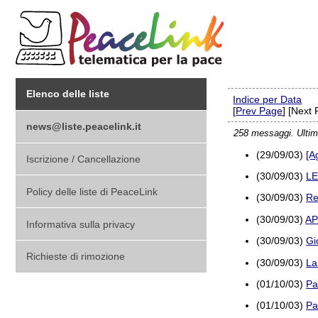
Elenco delle liste
Indice per Data
[
Prev Page
] [Next
news@liste.peacelink.it
258 messaggi. Ultim
(29/09/03)
[A
Iscrizione / Cancellazione
(30/09/03)
LE
Policy delle liste di PeaceLink
(30/09/03)
Re
(30/09/03)
AP
Informativa sulla privacy
(30/09/03)
Gi
Richieste di rimozione
(30/09/03)
La
(01/10/03)
Pa
(01/10/03)
Pa