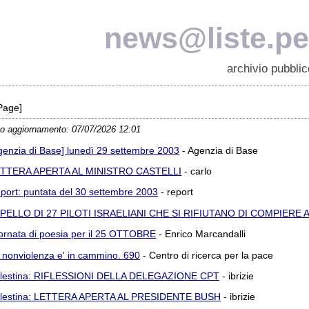
news@liste.pea
archivio pubblic
 Page]
o aggiornamento: 07/07/2026 12:01
genzia di Base] lunedì 29 settembre 2003
- Agenzia di Base
TTERA APERTA AL MINISTRO CASTELLI
- carlo
port: puntata del 30 settembre 2003
- report
PELLO DI 27 PILOTI ISRAELIANI CHE SI RIFIUTANO DI COMPIERE 
ornata di poesia per il 25 OTTOBRE
- Enrico Marcandalli
 nonviolenza e' in cammino. 690
- Centro di ricerca per la pace
lestina: RIFLESSIONI DELLA DELEGAZIONE CPT
- ibrizie
lestina: LETTERA APERTA AL PRESIDENTE BUSH
- ibrizie