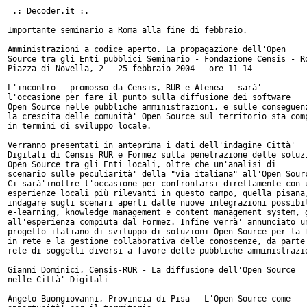
 .: Decoder.it :.

Importante seminario a Roma alla fine di febbraio.

Amministrazioni a codice aperto. La propagazione dell'Open

Source tra gli Enti pubblici Seminario - Fondazione Censis - Ro
Piazza di Novella, 2 - 25 febbraio 2004 - ore 11-14

L'incontro - promosso da Censis, RUR e Atenea - sarà'

l'occasione per fare il punto sulla diffusione dei software

Open Source nelle pubbliche amministrazioni, e sulle conseguenz
la crescita delle comunità' Open Source sul territorio sta comp
in termini di sviluppo locale.

Verranno presentati in anteprima i dati dell'indagine Città'

Digitali di Censis RUR e Formez sulla penetrazione delle soluzi
Open Source tra gli Enti locali, oltre che un'analisi di

scenario sulle peculiarità' della "via italiana" all'Open Sourc
Ci sarà'inoltre l'occasione per confrontarsi direttamente con u
esperienze locali più rilevanti in questo campo, quella pisana,
indagare sugli scenari aperti dalle nuove integrazioni possibil
e-learning, knowledge management e content management system, g
all'esperienza compiuta dal Formez. Infine verrà' annunciato un
progetto italiano di sviluppo di soluzioni Open Source per la f
in rete e la gestione collaborativa delle conoscenze, da parte 
rete di soggetti diversi a favore delle pubbliche amministrazio
Gianni Dominici, Censis-RUR - La diffusione dell'Open Source

nelle Città' Digitali

Angelo Buongiovanni, Provincia di Pisa - L'Open Source come
