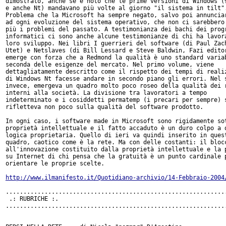
dimostrato, anche se è noto che le prime versioni di Windows (9
e anche Nt) mandavano più volte al giorno "il sistema in tilt".
Problema che la Microsoft ha sempre negato, salvo poi annunciar
ad ogni evoluzione del sistema operativo, che non ci sarebbero 
più i problemi del passato. A testimonianza dei bachi dei progr
informatici ci sono anche alcune testimonianze di chi ha lavora
loro sviluppo. Nei libri I guerrieri del software (di Paul Zach
Utet) e Netslaves (di Bill Lessard e Steve Baldwin, Fazi editor
emerge con forza che a Redmond la qualità è uno standard variab
seconda delle esigenze del mercato. Nel primo volume, viene

dettagliatamente descritto come il rispetto dei tempi di realiz
di Windows Nt facesse andare in secondo piano gli errori. Nel s
invece, emergeva un quadro molto poco roseo della qualità dei r
interni alla società. La divisione tra lavoratori a tempo

indeterminato e i cosiddetti permatemp (i precari per sempre) s
rifletteva non poco sulla qualità del software prodotto.

In ogni caso, i software made in Microsoft sono rigidamente sot
proprietà intellettuale e il fatto accaduto è un duro colpo a q
logica proprietaria. Quello di ieri va quindi inserito in quest
quadro, caotico come è la rete. Ma con delle costanti: il blocc
all'innovazione costituito dalla proprietà intellettuale e la p
su Internet di chi pensa che la gratuità è un punto cardinale p
orientare le proprie scelte.

http://www.ilmanifesto.it/Quotidiano-archivio/14-Febbraio-2004
...............................................................
 .: RUBRICHE :.

...............................................................