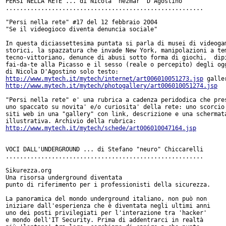
PERSI NELLA RETE ... di Nicola "nezmar" D'Agostino

........................................................

"Persi nella rete" #17 del 12 febbraio 2004

"Se il videogioco diventa denuncia sociale"

In questa diciassettesima puntata si parla di musei di videogam
storici, la spazzatura che invade New York, manipolazioni a tem
tecno-vittoriano, denunce di abusi sotto forma di giochi,  dipi
fai-da-te alla Picasso e il sesso (reale o percepito) degli ogg
http://www.mytech.it/mytech/internet/art006010051273.jsp
http://www.mytech.it/mytech/photogallery/art006010051274.jsp
"Persi nella rete" e' una rubrica a cadenza peridodica che pres
uno spaccato su novita' e/o curiosita' della rete: uno scorcio 
siti web in una "gallery" con link, descrizione e una schermata
http://www.mytech.it/mytech/schede/art006010047164.jsp
VOCI DALL'UNDERGROUND ... di Stefano "neuro" Chiccarelli

........................................................

Sikurezza.org

Una risorsa underground diventata

punto di riferimento per i professionisti della sicurezza.

La panoramica del mondo underground italiano, non può non

iniziare dall'esperienza che è diventata negli ultimi anni

uno dei posti privilegiati per l'interazione tra 'hacker'

e mondo dell'IT Security. Prima di addentrarci in realtà
