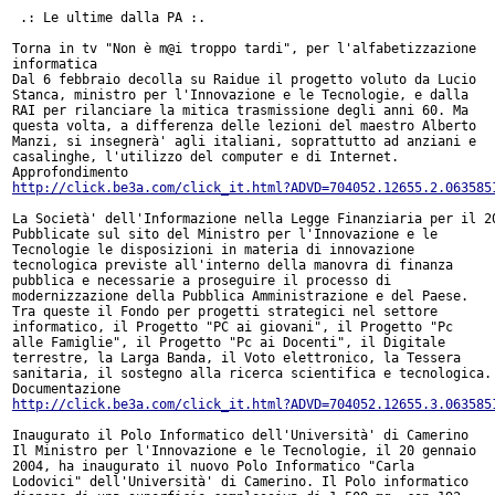
 .: Le ultime dalla PA :.

Torna in tv "Non è m@i troppo tardi", per l'alfabetizzazione

informatica

Dal 6 febbraio decolla su Raidue il progetto voluto da Lucio

Stanca, ministro per l'Innovazione e le Tecnologie, e dalla

RAI per rilanciare la mitica trasmissione degli anni 60. Ma

questa volta, a differenza delle lezioni del maestro Alberto

Manzi, si insegnerà' agli italiani, soprattutto ad anziani e

casalinghe, l'utilizzo del computer e di Internet.

http://click.be3a.com/click_it.html?ADVD=704052.12655.2.063585
La Società' dell'Informazione nella Legge Finanziaria per il 20
Pubblicate sul sito del Ministro per l'Innovazione e le

Tecnologie le disposizioni in materia di innovazione

tecnologica previste all'interno della manovra di finanza

pubblica e necessarie a proseguire il processo di

modernizzazione della Pubblica Amministrazione e del Paese.

Tra queste il Fondo per progetti strategici nel settore

informatico, il Progetto "PC ai giovani", il Progetto "Pc

alle Famiglie", il Progetto "Pc ai Docenti", il Digitale

terrestre, la Larga Banda, il Voto elettronico, la Tessera

sanitaria, il sostegno alla ricerca scientifica e tecnologica.

http://click.be3a.com/click_it.html?ADVD=704052.12655.3.063585
Inaugurato il Polo Informatico dell'Università' di Camerino

Il Ministro per l'Innovazione e le Tecnologie, il 20 gennaio

2004, ha inaugurato il nuovo Polo Informatico "Carla

Lodovici" dell'Università' di Camerino. Il Polo informatico
