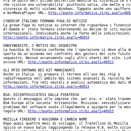
Fra le patch dell'ultimo bollettino mensile di sicurezza ce n'e
che risolve una vulnerabilita' piuttosto seria, che mette a ris
sicurezza di molti sistemi Windows. Tappato anche uno spiffero 
e WinMediaPlayer URL: 
http://punto-informatico.it/pi.asp?i=469
CYBERCOP ITALIANI FERMANO FUGA DI NOTIZIE

La grave fuga di notizie su internet che riguardava i finanziat
Al-Qaeda e' stata fermata intervenendo su decine di siti nazion
http://punto-informatico.it/pi.asp?i=46933
ENKEYWEBSITE, I MOTIVI DEL SEQUESTRO

La Guardia di Finanza conferma che l'operazione si deve alla de
sporta da un'azienda nei confronti dei gestori del sito finito 
sequestro. Nessun accanimento sugli altri utenti del sito. Link
accusa URL: 
http://punto-informatico.it/pi.asp?i=46911
GLI RFID ENTRANO NEI KIT MANGIADATI

Anche in Italia  si prepara il terreno all'uso dei chip a

radiofrequenza nell'ambito dei sistemi avanzati di raccolta del
http://punto-informatico.it/pi.asp?i=46913
BSA: DISINTOSSICATEVI DALLA PIRATERIA

Questo il messaggio alle imprese che, per ora, e' stato trasmes
BSA Europe alle societa' britanniche. Missione: sensibilizzare 
problema del software usato illegalmente e spingere per la mess
regola URL: 
http://punto-informatico.it/pi.asp?i=46915
MOZILLA FIREBIRD S'AGGIORNA E CAMBIA NOME

Dopo quasi quattro mesi di sviluppo, il fratellino di Mozilla

spicca un nuovo balzo raggiungendo la release 0.8, molto vicino