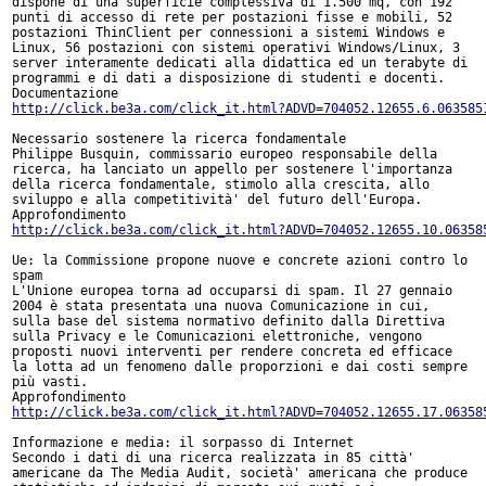
dispone di una superficie complessiva di 1.500 mq, con 192

punti di accesso di rete per postazioni fisse e mobili, 52

postazioni ThinClient per connessioni a sistemi Windows e

Linux, 56 postazioni con sistemi operativi Windows/Linux, 3

server interamente dedicati alla didattica ed un terabyte di

programmi e di dati a disposizione di studenti e docenti.

http://click.be3a.com/click_it.html?ADVD=704052.12655.6.063585
Necessario sostenere la ricerca fondamentale

Philippe Busquin, commissario europeo responsabile della

ricerca, ha lanciato un appello per sostenere l'importanza

della ricerca fondamentale, stimolo alla crescita, allo

sviluppo e alla competitività' del futuro dell'Europa.

http://click.be3a.com/click_it.html?ADVD=704052.12655.10.06358
Ue: la Commissione propone nuove e concrete azioni contro lo

spam

L'Unione europea torna ad occuparsi di spam. Il 27 gennaio

2004 è stata presentata una nuova Comunicazione in cui,

sulla base del sistema normativo definito dalla Direttiva

sulla Privacy e le Comunicazioni elettroniche, vengono

proposti nuovi interventi per rendere concreta ed efficace

la lotta ad un fenomeno dalle proporzioni e dai costi sempre

più vasti.

http://click.be3a.com/click_it.html?ADVD=704052.12655.17.06358
Informazione e media: il sorpasso di Internet

Secondo i dati di una ricerca realizzata in 85 città'

americane da The Media Audit, società' americana che produce
