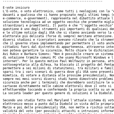
........................................................

E-vote insicuro

L'E-vote, o voto elettronico, come tutti i neologismi con la "e
davanti a qualcosa che ci hanno propinato negli ultimi tempi (e
e-commerce, e-government), rappresenta nel dibattito attuale l'
soluzione tecnologica ad un oggetto vecchio che promette miglio
straordinari e promettenti. Il punto è che "l'oggetto vecchio" 
questione è uno degli strumenti più importanti di qualsiasi dem
e le ultime notizie dagli USA che si stanno avviando verso la c
elettorale più delicata (forse di sempre) meritano attenzione. 
diversi studiosi e ricercatori avevano rilevato che la strument
che il governo stava implementando per permettere il voto anche
cittadini fuori dal distretto di appartenenza, attraverso inter
non poteva garantire la sicurezza. Molto chiare le dichirazioni
Avi Rubin e Barbara Simons: "Non è possibile creare un sistema 
di votazione tramite comuni PC che usano Microsoft Windows e l'
internet". Per lo questo motivo Paul Wolfowitz in persona, attu
sottosegretario alla difesa, ha bloccato il progetto del Pentag
permettere a sei milioni di statunitensi, tra militari e famili
sparsi tra i vari scenari di guerra dove gli USA sono presenti 
mimetica, di votare a distanza alle prossime presidenziali. Non
sempre nei mesi scorsi diversi studi hanno dimostrato problemi 
sicurezza anche per i terminali che dovrebbero sostituire le sc
cartacee direttamente nelle cabine elettorali dove il voto si

effettuerebbe toccando e confermando la propria scelta su un mo
La società leader per questo genere di soluzioni è la Diebold.

Secondo uno studio fatto nel Maryland l'attuale sistema di voto
elettronico messo a punto dalla Diebold in vista delle primarie
Marzo e poi delle presidenziali USA, non mette a rischio soltan
validità del voto (per possibili attacchi o intrusioni informat