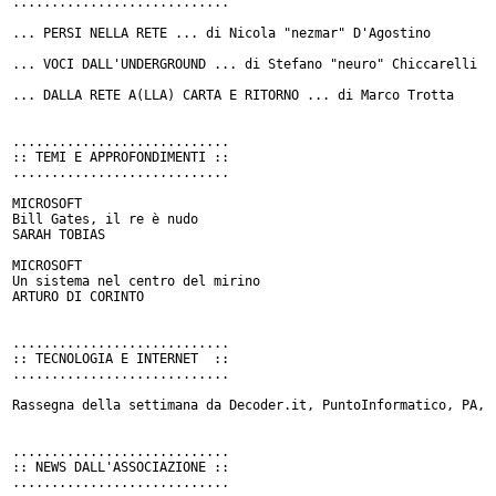
............................

... PERSI NELLA RETE ... di Nicola "nezmar" D'Agostino

... VOCI DALL'UNDERGROUND ... di Stefano "neuro" Chiccarelli

... DALLA RETE A(LLA) CARTA E RITORNO ... di Marco Trotta

............................

:: TEMI E APPROFONDIMENTI ::

............................

MICROSOFT

Bill Gates, il re è nudo

SARAH TOBIAS

MICROSOFT

Un sistema nel centro del mirino

ARTURO DI CORINTO

............................

:: TECNOLOGIA E INTERNET  ::

............................

Rassegna della settimana da Decoder.it, PuntoInformatico, PA,

............................

:: NEWS DALL'ASSOCIAZIONE ::

............................
