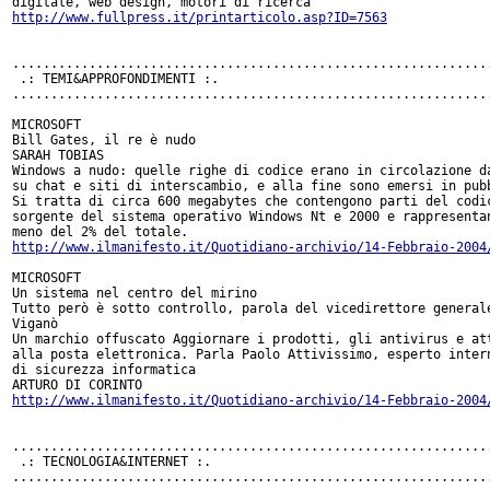
http://www.fullpress.it/printarticolo.asp?ID=7563
...............................................................
 .: TEMI&APPROFONDIMENTI :.

...............................................................
MICROSOFT

Bill Gates, il re è nudo

SARAH TOBIAS

Windows a nudo: quelle righe di codice erano in circolazione da
su chat e siti di interscambio, e alla fine sono emersi in pubb
Si tratta di circa 600 megabytes che contengono parti del codic
sorgente del sistema operativo Windows Nt e 2000 e rappresentan
http://www.ilmanifesto.it/Quotidiano-archivio/14-Febbraio-2004
MICROSOFT

Un sistema nel centro del mirino

Tutto però è sotto controllo, parola del vicedirettore generale
Viganò

Un marchio offuscato Aggiornare i prodotti, gli antivirus e att
alla posta elettronica. Parla Paolo Attivissimo, esperto intern
di sicurezza informatica

http://www.ilmanifesto.it/Quotidiano-archivio/14-Febbraio-2004
...............................................................
 .: TECNOLOGIA&INTERNET :.

...............................................................