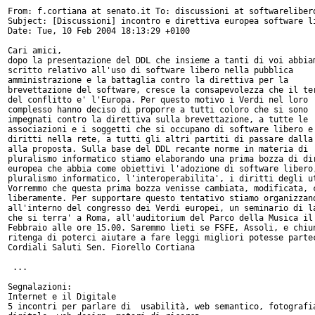
From: f.cortiana at senato.it To: discussioni at softwarelibero
Subject: [Discussioni] incontro e direttiva europea software li
Date: Tue, 10 Feb 2004 18:13:29 +0100

Cari amici,

dopo la presentazione del DDL che insieme a tanti di voi abbiam
scritto relativo all'uso di software libero nella pubblica

amministrazione e la battaglia contro la direttiva per la

brevettazione del software, cresce la consapevolezza che il ter
del conflitto e' l'Europa. Per questo motivo i Verdi nel loro

complesso hanno deciso di proporre a tutti coloro che si sono

impegnati contro la direttiva sulla brevettazione, a tutte le

associazioni e i soggetti che si occupano di software libero e 
diritti nella rete, a tutti gli altri partiti di passare dalla 
alla proposta. Sulla base del DDL recante norme in materia di

pluralismo informatico stiamo elaborando una prima bozza di dir
europea che abbia come obiettivi l'adozione di software libero,
pluralismo informatico, l'interoperabilita', i diritti degli ut
Vorremmo che questa prima bozza venisse cambiata, modificata, c
liberamente. Per supportare questo tentativo stiamo organizzand
all'interno del congresso dei Verdi europei, un seminario di la
che si terra' a Roma, all'auditorium del Parco della Musica il 
Febbraio alle ore 15.00. Saremmo lieti se FSFE, Assoli, e chiun
ritenga di poterci aiutare a fare leggi migliori potesse partec
Cordiali Saluti Sen. Fiorello Cortiana

 ...

Segnalazioni:

Internet e il Digitale

5 incontri per parlare di  usabilità, web semantico, fotografia