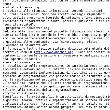
SV: Attualmente le mailing list con le quali scambiare informaz
sono:

- ml at sikurezza.org:

E' dedicata alla sicurezza informatica, secondo i principi

del "full-disclosure". Sono ben accetti messaggi riguardanti

vulnerabilità presunte o teoriche di software e loro dimostrazi
richieste di informazioni o aiuto, pareri e qualsiasi altra cos
"security-related".

- progetto at sikurezza.org:

Dedicata alla discussione del progetto Sikurezza.org stesso, a

questa mailing list è possibile inviare idee, proposte, perples
etc. su come mantenere/diffondere/ampliare il sito, le mailing 
e qualsiasi altro contenuto  sia "sikurezza.org-related".

- openbsd at sikurezza.org:

E' la mailing list ufficiale italiana dedicata agli utenti del 
operativo OpenBSD (
http://www.openbsd.org
). Sono ben accetti me
contenenti richieste di aiuto o informazioni e qualsiasi altra 
sia "OpenBSD-related".

-devel at sikurezza.org:

E' focalizzata sulla programmazione, in particolar modo in ambi
sicurezza e networking.  Gli "utenti" inviano richieste d'aiuto
messaggi riguardanti implementazioni di algoritmi di vario gene
tecniche di programmazione che possono ledere la sicurezza e me
per la risoluzione del problema, codice dimostrativo riguardant
vulnerabilità, codice che illustra tecniche di programmazione s
insicura, pubblicità di progetti opensource e qualsiasi altra i
relativa alla tematica della programmazione.

-crypto at sikurezza.org:

Specifica per la crittografia, è caratterizzata da messaggi rig
algoritmi, teoria, pratica e implementazione di sistemi di crit
qualsiasi altra cosa  "crypto-related", anche in ambito non str
informatico.Infine, ospita alcuni progetti "security related" s