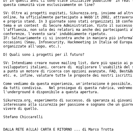
D) In questi anni ci sono state iniziative pubbliche "in real l
questa comunità vive esclusivamente on line?

SV: Oltre ai progetti ospitati, Sikurezza.org, insieme ad altre
online, ha ufficialmente partecipato a Webb'it 2002, attraverso
e proprio stand. In 3 giornate sono stati organizzati 18 confer
tema e un contest  di Secure Administration. Visto il successo 
l'affluenza, non solo dei relatori ma anche dei partecipanti al
conferenze, l'evento sara' indubbiamente ripetuto.

IF: Saltuariamente ci si incontra anche in maniera più informal
occasioni (Smau, Infosecurity, Hackmeeting in Italia od Europa,
organizzate all'uopo, etc.).

D) Quali sono i progetti per il futuro?

SV: Intendiamo creare nuove mailing list, dare più spazio ai pr
sviluppatori italiani, cercare di  migliorare l'usabilità del s
a punto un motore di ricerca con opzioni avanzate, FAQ, Best&Ba
etc. e, infine, valutare tutte le proposte dei nostri iscritti.
Come vediamo da questa esperienza, un'interazione è possibile, 
da tutti condivisa.   Nel prosieguo di questa rubrica, vedremo 
l'underground è disponibile a questa apertura.

Sikurezza.org, esperimento di successo, dà speranza ai giovani 
interessano alla sicurezza per passione e sognano che un giorno
vivere di quello.

Stefano Chiccarelli

DALLA RETE A(LLA) CARTA E RITORNO ... di Marco Trotta
