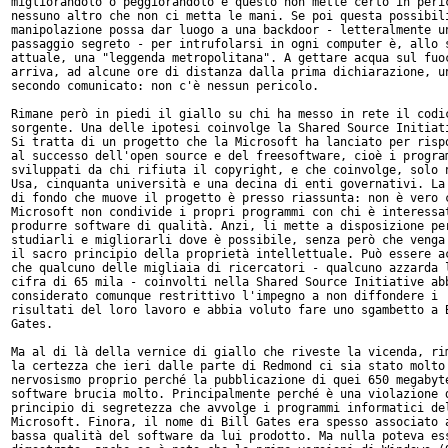
migliorandolo o peggiorandolo e questo non mette certo in peric
nessuno altro che non ci metta le mani. Se poi questa possibili
manipolazione possa dar luogo a una backdoor - letteralmente un
passaggio segreto - per intrufolarsi in ogni computer è, allo s
attuale, una "leggenda metropolitana". A gettare acqua sul fuoc
arriva, ad alcune ore di distanza dalla prima dichiarazione, un
secondo comunicato: non c'è nessun pericolo.

Rimane però in piedi il giallo su chi ha messo in rete il codic
sorgente. Una delle ipotesi coinvolge la Shared Source Initiati
Si tratta di un progetto che la Microsoft ha lanciato per rispo
al successo dell'open source e del freesoftware, cioè i program
sviluppati da chi rifiuta il copyright, e che coinvolge, solo n
Usa, cinquanta università e una decina di enti governativi. La 
di fondo che muove il progetto è presso riassunta: non è vero c
Microsoft non condivide i propri programmi con chi è interessat
produrre software di qualità. Anzi, li mette a disposizione per
studiarli e migliorarli dove è possibile, senza però che venga 
il sacro principio della proprietà intellettuale. Può essere ac
che qualcuno delle migliaia di ricercatori - qualcuno azzarda l
cifra di 65 mila - coinvolti nella Shared Source Initiative abb
considerato comunque restrittivo l'impegno a non diffondere i

risultati del loro lavoro e abbia voluto fare uno sgambetto a B
Gates.

Ma al di là della vernice di giallo che riveste la vicenda, rim
la certezza che ieri dalle parte di Redmond ci sia stato molto

nervosismo proprio perché la pubblicazione di quei 650 megabyte
software brucia molto. Principalmente perché è una violazione d
principio di segretezza che avvolge i programmi informatici del
Microsoft. Finora, il nome di Bill Gates era spesso associato a
bassa qualità del software da lui prodotto. Ma nulla poteva ess