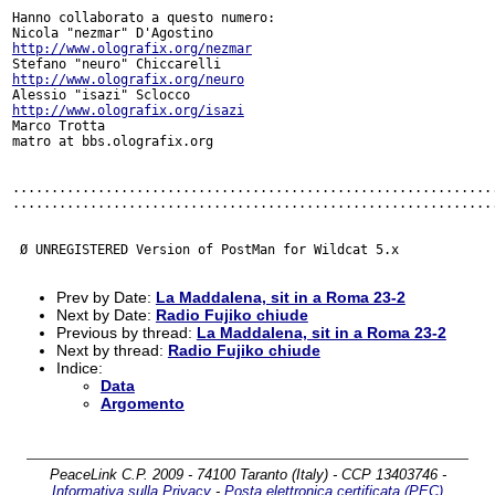
Hanno collaborato a questo numero:

http://www.olografix.org/nezmar
http://www.olografix.org/neuro
http://www.olografix.org/isazi
Marco Trotta

matro at bbs.olografix.org

...............................................................
...............................................................
 Ø UNREGISTERED Version of PostMan for Wildcat 5.x

Prev by Date:
La Maddalena, sit in a Roma 23-2
Next by Date:
Radio Fujiko chiude
Previous by thread:
La Maddalena, sit in a Roma 23-2
Next by thread:
Radio Fujiko chiude
Indice:
Data
Argomento
PeaceLink C.P. 2009 - 74100 Taranto (Italy) - CCP 13403746 -
Informativa sulla Privacy
-
Posta elettronica certificata (PEC)