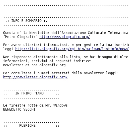
...............................................................
...............................................................
 .: INFO E SOMMARIO :.

...............................................................
Questa e` la Newsletter dell'Associazione Culturale Telematica

"Metro Olografix" 
http://www.olografix.org/
Per avere ulteriori informazioni, e per gestire la tua iscrizio
leggi 
http://lists.olografix.org/cgi-bin/mailman/listinfo/news
Non rispondere direttamente alla lista, se hai bisogno di ulter
informazioni, scrivimi ai seguenti indirizzi

newsletter at bbs.olografix.org

http://newsletter.olografix.org/
............................

::    IN PRIMO PIANO      ::

............................

Le finestre rotte di Mr. Windows

BENEDETTO VECCHI

............................

::      RUBRICHE          ::
