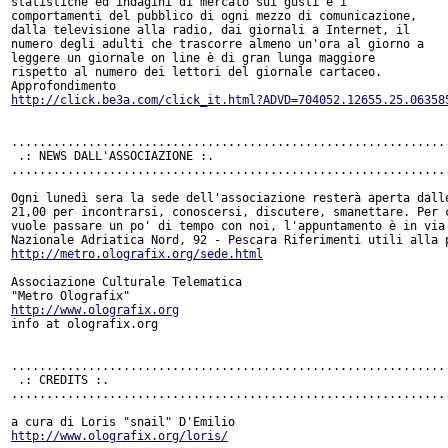
statistiche ed indagini di mercato sui gusti e i

comportamenti del pubblico di ogni mezzo di comunicazione,

dalla televisione alla radio, dai giornali a Internet, il

numero degli adulti che trascorre almeno un'ora al giorno a

leggere un giornale on line è di gran lunga maggiore

rispetto al numero dei lettori del giornale cartaceo.

http://click.be3a.com/click_it.html?ADVD=704052.12655.25.06358
...............................................................
 .: NEWS DALL'ASSOCIAZIONE :.

...............................................................
Ogni lunedì sera la sede dell'associazione resterà aperta dalle
21,00 per incontrarsi, conoscersi, discutere, smanettare. Per c
vuole passare un po' di tempo con noi, l'appuntamento è in via

http://metro.olografix.org/sede.html
Associazione Culturale Telematica

http://www.olografix.org
info at olografix.org

...............................................................
 .: CREDITS :.

...............................................................
http://www.olografix.org/loris/