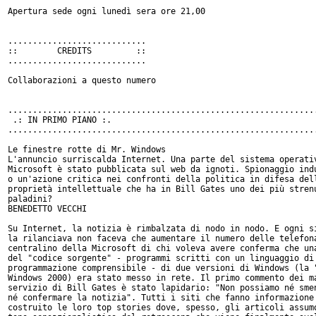
Apertura sede ogni lunedì sera ore 21,00

............................

::        CREDITS         ::

............................

Collaborazioni a questo numero

...............................................................
 .: IN PRIMO PIANO :.

...............................................................
Le finestre rotte di Mr. Windows

L'annuncio surriscalda Internet. Una parte del sistema operativ
Microsoft è stato pubblicata sul web da ignoti. Spionaggio indu
o un'azione critica nei confronti della politica in difesa dell
proprietà intellettuale che ha in Bill Gates uno dei più strenu
paladini?

BENEDETTO VECCHI

Su Internet, la notizia è rimbalzata di nodo in nodo. E ogni si
la rilanciava non faceva che aumentare il numero delle telefona
centralino della Microsoft di chi voleva avere conferma che una
del "codice sorgente" - programmi scritti con un linguaggio di

programmazione comprensibile - di due versioni di Windows (la "
Windows 2000) era stato messo in rete. Il primo commento dei ma
servizio di Bill Gates è stato lapidario: "Non possiamo né smen
né confermare la notizia". Tutti i siti che fanno informazione 
costruito le loro top stories dove, spesso, gli articoli assumo