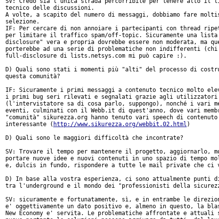
SV: Credo sia l'unica strada percorribile per tenere alto il li
tecnico delle discussioni.

A volte, a scapito del numero di messaggi, dobbiamo fare moltis
selezione.

IF: Per cercare di non annoiare i partecipanti con thread ripet
per limitare il traffico spam/off-topic. Sicuramente una lista 
disclosure" vera e propria dovrebbe essere non moderata, ma que
porterebbe ad una serie di problematiche non indifferenti (chi 
full-disclosure di lists.netsys.com mi può capire :).

D) Quali sono stati i momenti più "alti" del processo di costru
questa comunità?

IF: Sicuramente i primi messaggi a contenuto tecnico molto elev
i primi bug seri rilevati e segnalati grazie agli utilizzatori 
(l'intervistatore sa di cosa parlo, suppongo), nonché i vari me
eventi, culminati con il Webb.it di quest'anno, dove vari membr
"comunità" sikurezza.org hanno tenuto vari speech di contenuto 
interessante (
http://www.sikurezza.org/webbit.02.html
)

D) Quali sono le maggiori difficoltà che incontrate?

SV: Trovare il tempo per mantenere il progetto, aggiornarlo, mo
portare nuove idee e nuovi contenuti in uno spazio di tempo mol
e, dulcis in fundo, rispondere a tutte le mail private che ci v
D) In base alla vostra esperienza, ci sono attualmente punti di
tra l'underground e il mondo dei "professionisti della sicurezz
SV: sicuramente e fortunatamente, sì, e in entrambe le direzion
e' oggettivamente un dato positivo e, almeno in questo, la blas
New Economy e' servita. Le problematiche affrontate e attuali s