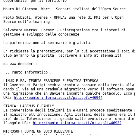
opportunità' per il territorio

Mauro Di Giacomo, Ware - Scenari italiani dell'Open Source

Paolo Subioli, Atenea - OPPLA: una rete di PMI per l'Open

Source nell'e-learning

Salvatore Marras, Formez - L'integrazione tra i sistemi di

gestione e sviluppo delle conoscenze

La partecipazione al seminario è gratuita.

E' richiesta la prenotazione, per la cui accettazione i soci di
Club avranno la priorità' (scrivere a info at atenea.it)

da www.decoder.it

 .: Punto Informatico :.

LINUX E PA, TEORIA FRANCESE E PRATICA TEDESCA

Il Governo di Parigi sembra pronto a passare dalla teoria alla 
dando il via ad una graduale migrazione verso il software open 
Una migrazione che in Baviera incontra qualche ostacolo. Ecco p
URL: 
http://punto-informatico.it/pi.asp?i=46944
STANCA: HABEMUS E-FAMILY

La conversione degli italiani in e-umani procede speditamente s
il ministro all'Innovazione. Agli italiani della nuova era il P
piu' della Televisione: il grande salto evolutivo e' ormai diet
l'angolo URL: 
http://punto-informatico.it/pi.asp?i=46932
MICROSOFT COPRE UN BUCO RILEVANTE
