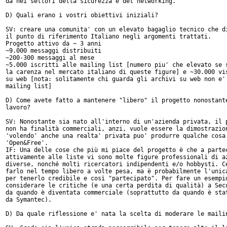
da nei settori della sicurezza e del networking.

D) Quali erano i vostri obiettivi iniziali?

SV: creare una comunita' con un elevato bagaglio tecnico che di
il punto di riferimento Italiano negli argomenti trattati.

Progetto attivo da ~ 3 anni

~9.000 messaggi distribuiti

~200-300 messaggi al mese

~5.000 iscritti alle mailing list [numero piu' che elevato se s
la carenza nel mercato italiano di queste figure] e ~30.000 vis
su web [nota: solitamente chi guarda gli archivi su web non e' 
mailing list]

D) Come avete fatto a mantenere "libero" il progetto nonostante
lavoro?

SV: Nonostante sia nato all'interno di un'azienda privata, il p
non ha finalità commerciali, anzi, vuole essere la dimostrazion
'volendo' anche una realta' privata puo' produrre qualche cosa 
'Open&Free'.

IF: Una delle cose che più mi piace del progetto è che a partec
attivamente alle liste vi sono molte figure professionali di az
diverse, nonché molti ricercatori indipendenti e/o hobbysti. Ce
farlo nel tempo libero a volte pesa, ma è probabilmente l'unica
per tenerlo credibile e così "partecipato". Per fare un esempio
considerare le critiche (e una certa perdita di qualità) a Secu
da quando è diventata commerciale (soprattutto da quando è stat
da Symantec).

D) Da quale riflessione e' nata la scelta di moderare le mailin