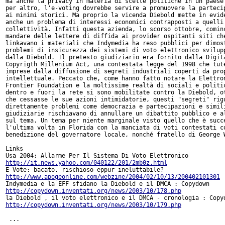
ma anche la privacy in materia di scelte politiche in un paese 
per altro, l'e-voting dovrebbe servire a promuovere la partecip
ai minimi storici. Ma proprio la vicenda Diebold mette in evide
anche un problema di interessi economici contrapposti a quelli 
collettività. Infatti questa azienda, lo scorso ottobre, cominc
mandare delle lettere di diffida ai provider ospitanti siti che
linkavano i materiali che Indymedia ha reso pubblici per dimost
problemi di insicurezza dei sistemi di voto elettronico svilupp
dalla Diebold. Il pretesto giudiziario era fornito dalla Digita
Copyrigth Millenium Act, una contestata legge del 1998 che tute
imprese dalla diffusione di segreti industriali coperti da prop
intellettuale. Peccato che, come hanno fatto notare la Elettron
Frontier Foundation e la moltissime realtà di sociali e politic
dentro e fuori la rete si sono mobilitate contro la Diebold, ot
che cessasse le sue azioni intimidatorie, questi "segreti" rigu
direttamente problemi come democrazia e partecipazioni e simili
giudiziarie rischiavano di annullare un dibattito pubblico e al
sul tema. Un tema per niente marginale visto quello che è succe
l'ultima volta in Florida con la manciata di voti contestati co
benedizione del governatore locale, nonché fratello di George W
Links

http://it.news.yahoo.com/040122/201/2mb0z.html
http://www.apogeonline.com/webzine/2004/02/10/13/200402101301
http://copydown.inventati.org/news/2003/10/178.php
http://copydown.inventati.org/news/2003/10/179.php
 ...
