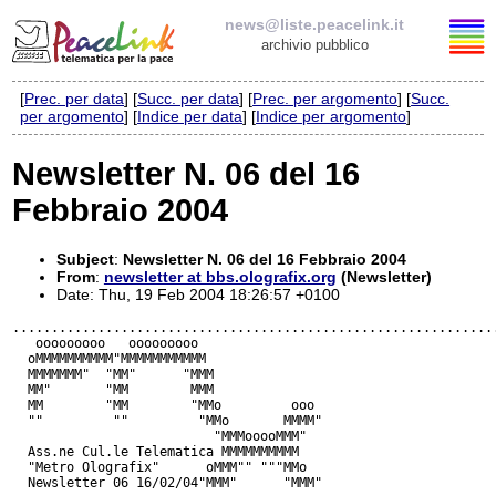
news@liste.peacelink.it
archivio pubblico
[
Prec. per data
] [
Succ. per data
] [
Prec. per argomento
] [
Succ.
Elenco delle liste
per argomento
] [
Indice per data
] [
Indice per argomento
]
news@liste.peacelink.it
Newsletter N. 06 del 16
Febbraio 2004
Iscrizione / Cancellazione
Policy delle liste di PeaceLink
Subject
:
Newsletter N. 06 del 16 Febbraio 2004
From
:
newsletter at bbs.olografix.org
(Newsletter)
Date: Thu, 19 Feb 2004 18:26:57 +0100
Informativa sulla privacy
...............................................................
   ooooooooo   ooooooooo

Richieste di rimozione
  oMMMMMMMMMM"MMMMMMMMMMM

  MMMMMMM"  "MM"      "MMM

  MM"       "MM        MMM

  MM        "MM        "MMo         ooo

  ""         ""         "MMo       MMMM"

                          "MMMooooMMM"

  Ass.ne Cul.le Telematica MMMMMMMMMM

  "Metro Olografix"      oMMM"" """MMo

  Newsletter 06 16/02/04"MMM"      "MMM"
