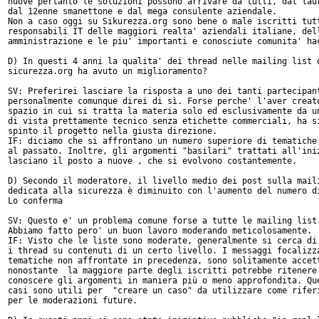
nuove pertanto le soluzioni possono arrivare da tutti, dal laur
dal 12enne smanettone e dal mega consulente aziendale.

Non a caso oggi su Sikurezza.org sono bene o male iscritti tutt
responsabili IT delle maggiori realta' aziendali italiane, dell
amministrazione e le piu' importanti e conosciute comunita' hac
D) In questi 4 anni la qualita' dei thread nelle mailing list d
sicurezza.org ha avuto un miglioramento?

SV: Preferirei lasciare la risposta a uno dei tanti partecipant
personalmente comunque direi di sì. Forse perche' l'aver creato
spazio in cui si tratta la materia solo ed esclusivamente da un
di vista prettamente tecnico senza etichette commerciali, ha si
spinto il progetto nella giusta direzione.

IF: diciamo che si affrontano un numero superiore di tematiche 
al passato. Inoltre, gli argomenti "basilari" trattati all'iniz
lasciano il posto a nuove , che si evolvono costantemente.

D) Secondo il moderatore, il livello medio dei post sulla maili
dedicata alla sicurezza è diminuito con l'aumento del numero di
Lo conferma

SV: Questo e' un problema comune forse a tutte le mailing list.
Abbiamo fatto pero' un buon lavoro moderando meticolosamente.

IF: Visto che le liste sono moderate, generalmente si cerca di 
i thread su contenuti di un certo livello. I messaggi focalizza
tematiche non affrontate in precedenza, sono solitamente accett
nonostante  la maggiore parte degli iscritti potrebbe ritenere 
conoscere gli argomenti in maniera più o meno approfondita. Que
casi sono utili per  "creare un caso" da utilizzare come riferi
per le moderazioni future.
