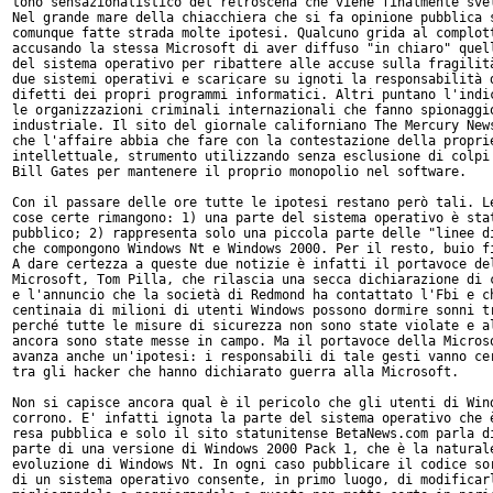
tono sensazionalistico del retroscena che viene finalmente svel
Nel grande mare della chiacchiera che si fa opinione pubblica s
comunque fatte strada molte ipotesi. Qualcuno grida al complott
accusando la stessa Microsoft di aver diffuso "in chiaro" quell
del sistema operativo per ribattere alle accuse sulla fragilità
due sistemi operativi e scaricare su ignoti la responsabilità d
difetti dei propri programmi informatici. Altri puntano l'indic
le organizzazioni criminali internazionali che fanno spionaggio
industriale. Il sito del giornale californiano The Mercury News
che l'affaire abbia che fare con la contestazione della proprie
intellettuale, strumento utilizzando senza esclusione di colpi 
Bill Gates per mantenere il proprio monopolio nel software.

Con il passare delle ore tutte le ipotesi restano però tali. Le
cose certe rimangono: 1) una parte del sistema operativo è stat
pubblico; 2) rappresenta solo una piccola parte delle "linee di
che compongono Windows Nt e Windows 2000. Per il resto, buio fi
A dare certezza a queste due notizie è infatti il portavoce del
Microsoft, Tom Pilla, che rilascia una secca dichiarazione di c
e l'annuncio che la società di Redmond ha contattato l'Fbi e ch
centinaia di milioni di utenti Windows possono dormire sonni tr
perché tutte le misure di sicurezza non sono state violate e al
ancora sono state messe in campo. Ma il portavoce della Microso
avanza anche un'ipotesi: i responsabili di tale gesti vanno cer
tra gli hacker che hanno dichiarato guerra alla Microsoft.

Non si capisce ancora qual è il pericolo che gli utenti di Wind
corrono. E' infatti ignota la parte del sistema operativo che è
resa pubblica e solo il sito statunitense BetaNews.com parla di
parte di una versione di Windows 2000 Pack 1, che è la naturale
evoluzione di Windows Nt. In ogni caso pubblicare il codice sor
di un sistema operativo consente, in primo luogo, di modificarl