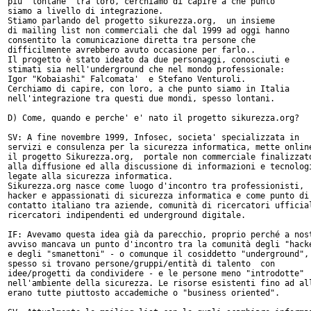
più 'lontane' tra loro, cerchiamo di capire a che punto

siamo a livello di integrazione.

Stiamo parlando del progetto sikurezza.org,  un insieme

di mailing list non commerciali che dal 1999 ad oggi hanno

consentito la comunicazione diretta tra persone che

difficilmente avrebbero avuto occasione per farlo..

Il progetto è stato ideato da due personaggi, conosciuti e

stimati sia nell'underground che nel mondo professionale:

Igor "Kobaiashi" Falcomata'  e Stefano Venturoli.

Cerchiamo di capire, con loro, a che punto siamo in Italia

nell'integrazione tra questi due mondi, spesso lontani.

D) Come, quando e perche' e' nato il progetto sikurezza.org?

SV: A fine novembre 1999, Infosec, societa' specializzata in

servizi e consulenza per la sicurezza informatica, mette online
il progetto Sikurezza.org,  portale non commerciale finalizzato
alla diffusione ed alla discussione di informazioni e tecnologi
legate alla sicurezza informatica.

Sikurezza.org nasce come luogo d'incontro tra professionisti,

hacker e appassionati di sicurezza informatica e come punto di

contatto italiano tra aziende, comunità di ricercatori ufficial
ricercatori indipendenti ed underground digitale.

IF: Avevamo questa idea già da parecchio, proprio perché a nost
avviso mancava un punto d'incontro tra la comunità degli "hacke
e degli "smanettoni" - o comunque il cosiddetto "underground", 
spesso si trovano persone/gruppi/entità di talento  con

idee/progetti da condividere - e le persone meno "introdotte"

nell'ambiente della sicurezza. Le risorse esistenti fino ad all
erano tutte piuttosto accademiche o "business oriented".
