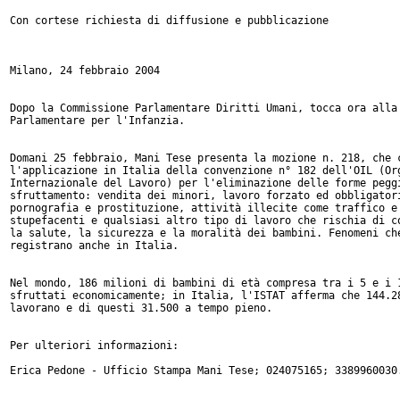
Con cortese richiesta di diffusione e pubblicazione

Milano, 24 febbraio 2004

Dopo la Commissione Parlamentare Diritti Umani, tocca ora alla 
Parlamentare per l'Infanzia.

Domani 25 febbraio, Mani Tese presenta la mozione n. 218, che c
l'applicazione in Italia della convenzione n° 182 dell'OIL (Org
Internazionale del Lavoro) per l'eliminazione delle forme peggi
sfruttamento: vendita dei minori, lavoro forzato ed obbligatori
pornografia e prostituzione, attività illecite come traffico e 
stupefacenti e qualsiasi altro tipo di lavoro che rischia di co
la salute, la sicurezza e la moralità dei bambini. Fenomeni che
registrano anche in Italia.

Nel mondo, 186 milioni di bambini di età compresa tra i 5 e i 1
sfruttati economicamente; in Italia, l'ISTAT afferma che 144.28
lavorano e di questi 31.500 a tempo pieno.

Per ulteriori informazioni:

Erica Pedone - Ufficio Stampa Mani Tese; 024075165; 3389960030.