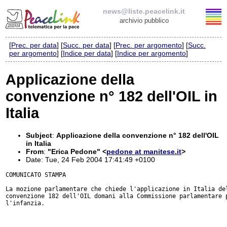
news@liste.peacelink.it
archivio pubblico
[
Prec. per data
] [
Succ. per data
] [
Prec. per argomento
] [
Succ.
Elenco delle liste
per argomento
] [
Indice per data
] [
Indice per argomento
]
news@liste.peacelink.it
Applicazione della
convenzione n° 182 dell'OIL in
Iscrizione / Cancellazione
Italia
Policy delle liste di PeaceLink
Subject
:
Applicazione della convenzione n° 182 dell'OIL
Informativa sulla privacy
in Italia
From
:
"Erica Pedone" <
pedone at manitese.it
>
Date: Tue, 24 Feb 2004 17:41:49 +0100
Richieste di rimozione
COMUNICATO STAMPA

La mozione parlamentare che chiede l'applicazione in Italia del
convenzione 182 dell'OIL domani alla Commissione parlamentare p
l'infanzia.
