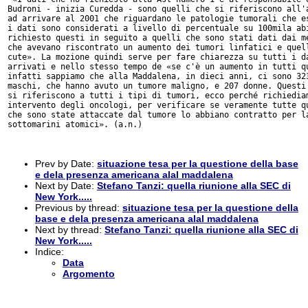
Budroni - inizia Curedda - sono quelli che si riferiscono all'a
ad arrivare al 2001 che riguardano le patologie tumorali che es
i dati sono considerati a livello di percentuale su 100mila abi
richiesto questi in seguito a quelli che sono stati dati dai me
che avevano riscontrato un aumento dei tumori linfatici e quell
cute». La mozione quindi serve per fare chiarezza su tutti i da
arrivati e nello stesso tempo de «se c'è un aumento in tutti qu
infatti sappiamo che alla Maddalena, in dieci anni, ci sono 323
maschi, che hanno avuto un tumore maligno, e 207 donne. Questi 
si riferiscono a tutti i tipi di tumori, ecco perché richiediam
intervento degli oncologi, per verificare se veramente tutte qu
che sono state attaccate dal tumore lo abbiano contratto per la
sottomarini atomici». (a.n.)

Prev by Date:
situazione tesa per la questione della base
e dela presenza americana alal maddalena
Next by Date:
Stefano Tanzi: quella riunione alla SEC di
New York.....
Previous by thread:
situazione tesa per la questione della
base e dela presenza americana alal maddalena
Next by thread:
Stefano Tanzi: quella riunione alla SEC di
New York.....
Indice:
Data
Argomento