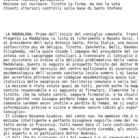
Mozione sul nucleare: Tirotto la firma, ma non la vota

Chiesti ulteriori controlli sulla base di Santo Stefano

 LA MADDALENA. Prima dell'inizio del consiglio comunale, Franco
Progetto La Maddalena (a lista di riferimento a Renato Soru), h
al presidente dell'aula Antonio Satta, Forza Italia, una mozion
sottoscritta poi da Deligia, Tirotto, Zanchetta, Belli, Randacc
Filigheddu, nella quale chiede l'impegno del presidente del con
intesa con i capigruppo consiliari a «convocare il Consiglio a 
per discutere in ordine alla delicata problematica della radioa
Maddalena. Questo in seguito al prospetto fornito dal dottor Ma
responsabile del servizio del centro multizonale di osservazion
epidemiologica dell'azienda sanitaria locale numero 1 di Sassar
per accertare attraverso un'indagine epidemiologica quale sia l
statistica delle neoplasie nel territorio comunale e nella Gall
 La mozione è stata votata quasi da tutti, perché anche la magg
sentita responsabile e si aggiunta ai firmatari. Clamorosa la p
Tirotto, che ha votato contro, seppure firmatario, e ha chiarit
fatto perché «non bisogna perdere tempo su queste cose e che un
comunale sarebbe ancor inutile e perdita di tempo, ma ci voglio
informazioni precise e sicure e devono venire subito gli espert
Consiglio».

 Il sindaco Rosanna Giudice, dal canto suo, ha ammesso che è st
mozione intelligente e pertanto bisognava seguirla come del res
fatto anche in Provincia. Tutti hanno dato il loro contributo c
certezza che vengano qui, come ha richiesto Curedda, gli oncolo
gli esperti e in particolare dottor Budroni.

 «I dati che ho richiesto alla Asl numero 1 e al responsabile d