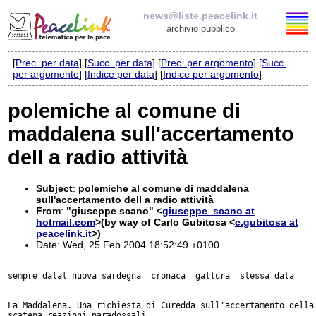
news@liste.peacelink.it
archivio pubblico
[
Prec. per data
] [
Succ. per data
] [
Prec. per argomento
] [
Succ.
Elenco delle liste
per argomento
] [
Indice per data
] [
Indice per argomento
]
news@liste.peacelink.it
polemiche al comune di
maddalena sull'accertamento
Iscrizione / Cancellazione
dell a radio attività
Policy delle liste di PeaceLink
Subject
:
polemiche al comune di maddalena
Informativa sulla privacy
sull'accertamento dell a radio attività
From
:
"giuseppe scano" <
giuseppe_scano at
hotmail.com
>(by way of Carlo Gubitosa <
c.gubitosa at
Richieste di rimozione
peacelink.it
>)
Date: Wed, 25 Feb 2004 18:52:49 +0100
sempre dalal nuova sardegna  cronaca  gallura  stessa data

La Maddalena. Una richiesta di Curedda sull'accertamento della 
scatena reazioni paradossali
