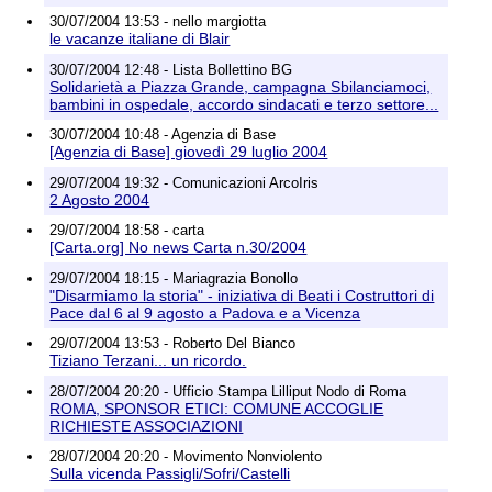
30/07/2004 13:53 - nello margiotta
le vacanze italiane di Blair
30/07/2004 12:48 - Lista Bollettino BG
Solidarietà a Piazza Grande, campagna Sbilanciamoci,
bambini in ospedale, accordo sindacati e terzo settore...
30/07/2004 10:48 - Agenzia di Base
[Agenzia di Base] giovedì 29 luglio 2004
29/07/2004 19:32 - Comunicazioni ArcoIris
2 Agosto 2004
29/07/2004 18:58 - carta
[Carta.org] No news Carta n.30/2004
29/07/2004 18:15 - Mariagrazia Bonollo
"Disarmiamo la storia" - iniziativa di Beati i Costruttori di
Pace dal 6 al 9 agosto a Padova e a Vicenza
29/07/2004 13:53 - Roberto Del Bianco
Tiziano Terzani... un ricordo.
28/07/2004 20:20 - Ufficio Stampa Lilliput Nodo di Roma
ROMA, SPONSOR ETICI: COMUNE ACCOGLIE
RICHIESTE ASSOCIAZIONI
28/07/2004 20:20 - Movimento Nonviolento
Sulla vicenda Passigli/Sofri/Castelli