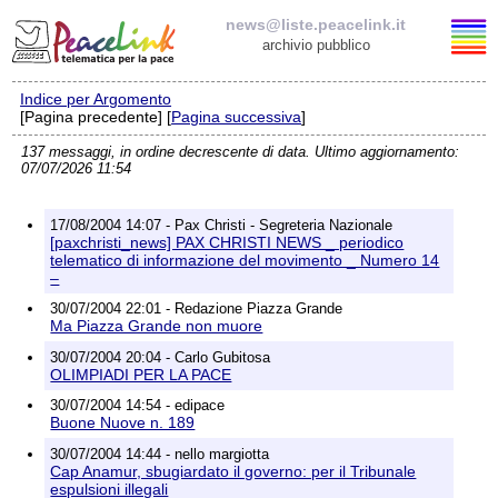
news@liste.peacelink.it
archivio pubblico
Indice per Argomento
Elenco delle liste
[Pagina precedente] [
Pagina successiva
]
137 messaggi, in ordine decrescente di data. Ultimo aggiornamento:
news@liste.peacelink.it
07/07/2026 11:54
Iscrizione / Cancellazione
17/08/2004 14:07 - Pax Christi - Segreteria Nazionale
[paxchristi_news] PAX CHRISTI NEWS _ periodico
Policy delle liste di PeaceLink
telematico di informazione del movimento _ Numero 14
–
30/07/2004 22:01 - Redazione Piazza Grande
Informativa sulla privacy
Ma Piazza Grande non muore
30/07/2004 20:04 - Carlo Gubitosa
Richieste di rimozione
OLIMPIADI PER LA PACE
30/07/2004 14:54 - edipace
Buone Nuove n. 189
30/07/2004 14:44 - nello margiotta
Cap Anamur, sbugiardato il governo: per il Tribunale
espulsioni illegali