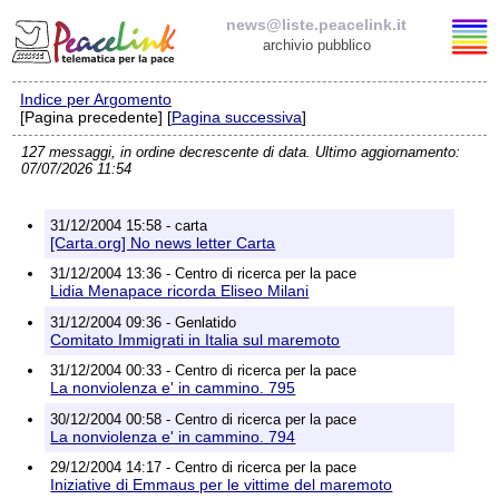
news@liste.peacelink.it
archivio pubblico
Indice per Argomento
Elenco delle liste
[Pagina precedente] [
Pagina successiva
]
127 messaggi, in ordine decrescente di data. Ultimo aggiornamento:
news@liste.peacelink.it
07/07/2026 11:54
Iscrizione / Cancellazione
31/12/2004 15:58 - carta
[Carta.org] No news letter Carta
Policy delle liste di PeaceLink
31/12/2004 13:36 - Centro di ricerca per la pace
Lidia Menapace ricorda Eliseo Milani
Informativa sulla privacy
31/12/2004 09:36 - Genlatido
Comitato Immigrati in Italia sul maremoto
Richieste di rimozione
31/12/2004 00:33 - Centro di ricerca per la pace
La nonviolenza e' in cammino. 795
30/12/2004 00:58 - Centro di ricerca per la pace
La nonviolenza e' in cammino. 794
29/12/2004 14:17 - Centro di ricerca per la pace
Iniziative di Emmaus per le vittime del maremoto