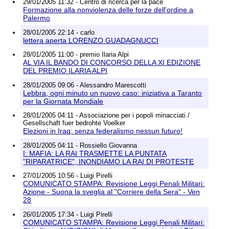
29/01/2005 11:32 - Centro di ricerca per la pace
Formazione alla nonviolenza delle forze dell'ordine a
Palermo
28/01/2005 22:14 - carlo
lettera aperta LORENZO GUADAGNUCCI
28/01/2005 11:00 - premio Ilaria Alpi
AL VIA IL BANDO DI CONCORSO DELLA XI EDIZIONE
DEL PREMIO ILARIA ALPI
28/01/2005 09:06 - Alessandro Marescotti
Lebbra, ogni minuto un nuovo caso: iniziativa a Taranto
per la Giornata Mondiale
28/01/2005 04:11 - Associazione per i popoli minacciati /
Gesellschaft fuer bedrohte Voelker
Elezioni in Iraq: senza federalismo nessun futuro!
28/01/2005 04:11 - Rossiello Giovanna
I: MAFIA: LA RAI TRASMETTE LA PUNTATA
"RIPARATRICE", INONDIAMO LA RAI DI PROTESTE
27/01/2005 10:56 - Luigi Pirelli
COMUNICATO STAMPA: Revisione Leggi Penali Militari:
Azione - Suona la sveglia al "Corriere della Sera" - Ven
28
26/01/2005 17:34 - Luigi Pirelli
COMUNICATO STAMPA: Revisione Leggi Penali Militari: