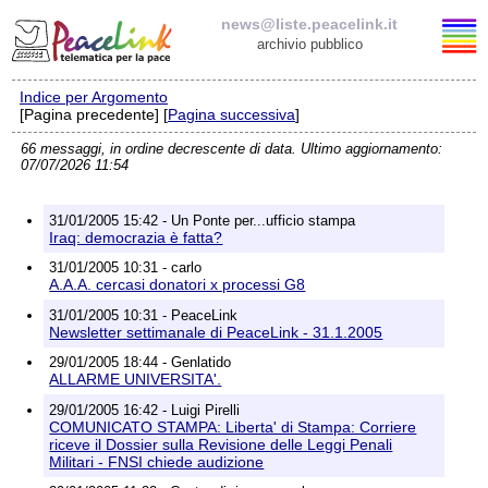
news@liste.peacelink.it
archivio pubblico
Indice per Argomento
Elenco delle liste
[Pagina precedente] [
Pagina successiva
]
66 messaggi, in ordine decrescente di data. Ultimo aggiornamento:
news@liste.peacelink.it
07/07/2026 11:54
Iscrizione / Cancellazione
31/01/2005 15:42 - Un Ponte per...ufficio stampa
Iraq: democrazia è fatta?
Policy delle liste di PeaceLink
31/01/2005 10:31 - carlo
A.A.A. cercasi donatori x processi G8
Informativa sulla privacy
31/01/2005 10:31 - PeaceLink
Newsletter settimanale di PeaceLink - 31.1.2005
Richieste di rimozione
29/01/2005 18:44 - Genlatido
ALLARME UNIVERSITA'.
29/01/2005 16:42 - Luigi Pirelli
COMUNICATO STAMPA: Liberta' di Stampa: Corriere
riceve il Dossier sulla Revisione delle Leggi Penali
Militari - FNSI chiede audizione