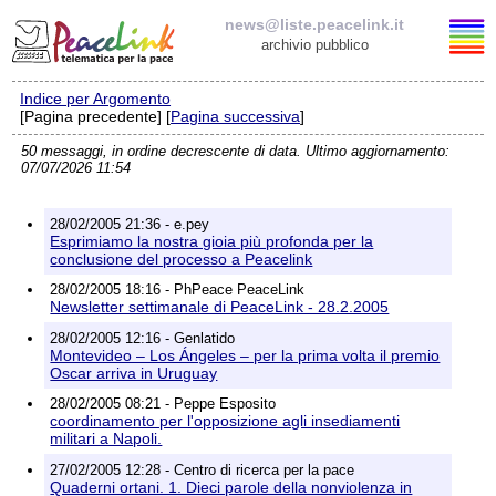
news@liste.peacelink.it
archivio pubblico
Indice per Argomento
Elenco delle liste
[Pagina precedente] [
Pagina successiva
]
50 messaggi, in ordine decrescente di data. Ultimo aggiornamento:
news@liste.peacelink.it
07/07/2026 11:54
Iscrizione / Cancellazione
28/02/2005 21:36 - e.pey
Esprimiamo la nostra gioia più profonda per la
Policy delle liste di PeaceLink
conclusione del processo a Peacelink
28/02/2005 18:16 - PhPeace PeaceLink
Newsletter settimanale di PeaceLink - 28.2.2005
Informativa sulla privacy
28/02/2005 12:16 - Genlatido
Montevideo – Los Ángeles – per la prima volta il premio
Richieste di rimozione
Oscar arriva in Uruguay
28/02/2005 08:21 - Peppe Esposito
coordinamento per l'opposizione agli insediamenti
militari a Napoli.
27/02/2005 12:28 - Centro di ricerca per la pace
Quaderni ortani. 1. Dieci parole della nonviolenza in