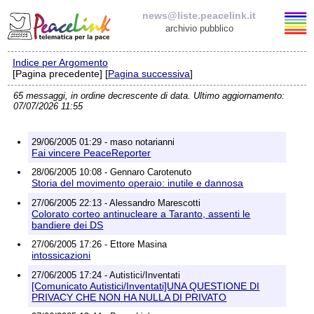
news@liste.peacelink.it
archivio pubblico
Indice per Argomento
Elenco delle liste
[Pagina precedente] [
Pagina successiva
]
65 messaggi, in ordine decrescente di data. Ultimo aggiornamento:
news@liste.peacelink.it
07/07/2026 11:55
Iscrizione / Cancellazione
29/06/2005 01:29 - maso notarianni
Fai vincere PeaceReporter
Policy delle liste di PeaceLink
28/06/2005 10:08 - Gennaro Carotenuto
Storia del movimento operaio: inutile e dannosa
Informativa sulla privacy
27/06/2005 22:13 - Alessandro Marescotti
Colorato corteo antinucleare a Taranto, assenti le
bandiere dei DS
Richieste di rimozione
27/06/2005 17:26 - Ettore Masina
intossicazioni
27/06/2005 17:24 - Autistici/Inventati
[Comunicato Autistici/Inventati]UNA QUESTIONE DI
PRIVACY CHE NON HA NULLA DI PRIVATO