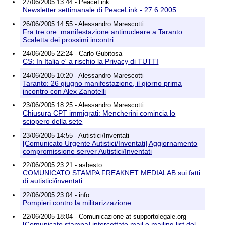
27/06/2005 13:44 - PeaceLink
Newsletter settimanale di PeaceLink - 27.6.2005
26/06/2005 14:55 - Alessandro Marescotti
Fra tre ore: manifestazione antinucleare a Taranto.
Scaletta dei prossimi incontri
24/06/2005 22:24 - Carlo Gubitosa
CS: In Italia e' a rischio la Privacy di TUTTI
24/06/2005 10:20 - Alessandro Marescotti
Taranto: 26 giugno manifestazione, il giorno prima
incontro con Alex Zanotelli
23/06/2005 18:25 - Alessandro Marescotti
Chiusura CPT immigrati: Mencherini comincia lo
sciopero della sete
23/06/2005 14:55 - Autistici/Inventati
[Comunicato Urgente Autistici/Inventati] Aggiornamento
compromissione server Autistici/Inventati
22/06/2005 23:21 - asbesto
COMUNICATO STAMPA FREAKNET MEDIALAB sui fatti
di autistici/inventati
22/06/2005 23:04 - info
Pompieri contro la militarizzazione
22/06/2005 18:04 - Comunicazione at supportolegale.org
[Comunicato stampa] intercettate mail e mailing list del