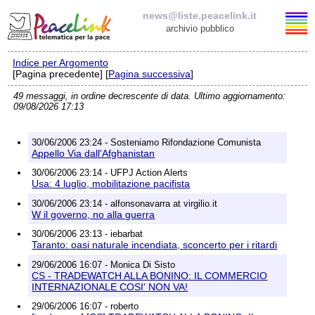
news@liste.peacelink.it
archivio pubblico
Indice per Argomento
Elenco delle liste
[Pagina precedente] [
Pagina successiva
]
49 messaggi, in ordine decrescente di data. Ultimo aggiornamento:
news@liste.peacelink.it
09/08/2026 17:13
Iscrizione / Cancellazione
30/06/2006 23:24 - Sosteniamo Rifondazione Comunista
Appello Via dall'Afghanistan
Policy delle liste di PeaceLink
30/06/2006 23:14 - UFPJ Action Alerts
Usa: 4 luglio, mobilitazione pacifista
Informativa sulla privacy
30/06/2006 23:14 - alfonsonavarra at virgilio.it
W il governo, no alla guerra
Richieste di rimozione
30/06/2006 23:13 - iebarbat
Taranto: oasi naturale incendiata, sconcerto per i ritardi
29/06/2006 16:07 - Monica Di Sisto
CS - TRADEWATCH ALLA BONINO: IL COMMERCIO
INTERNAZIONALE COSI' NON VA!
29/06/2006 16:07 - roberto