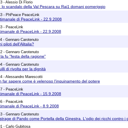
 - Alessio Di Florio
lo scandalo della Val Pescara su Rai1 domani pomeriggio
33 - PhPeace PeaceLink
timanale di PeaceLink - 22.9.2008
33 - PeaceLink
timanale di PeaceLink - 22.9.2008
4 - Gennaro Carotenuto
piloti dell'Alitalia?
22 - Gennaro Carotenuto
a fu "festa della ragione"
04 - Gennaro Carotenuto
illi di rivolta per la dignità
4 - Alessandro Marescotti
on far sapere come è velenoso l'inquinamento del potere
47 - PeaceLink
timanale di PeaceLink - 15.9.2008
46 - PeaceLink
timanale di PeaceLink - 8.9.2008
43 - Gennaro Carotenuto
a strage di Pando come Portella della Ginestra. L'odio dei ricchi contro i 
1 - Carlo Gubitosa