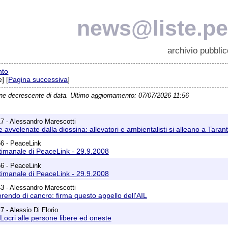
news@liste.pea
archivio pubblic
nto
] [
Pagina successiva
]
ine decrescente di data. Ultimo aggiornamento: 07/07/2026 11:56
7 - Alessandro Marescotti
 avvelenate dalla diossina: allevatori e ambientalisti si alleano a Taran
56 - PeaceLink
timanale di PeaceLink - 29.9.2008
56 - PeaceLink
timanale di PeaceLink - 29.9.2008
3 - Alessandro Marescotti
rendo di cancro: firma questo appello dell'AIL
 - Alessio Di Florio
Locri alle persone libere ed oneste