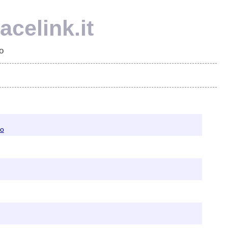
celink.it
o
to