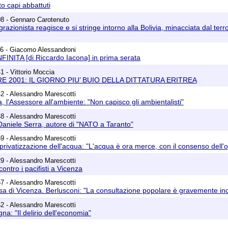
to capi abbattuti
08 - Gennaro Carotenuto
razionista reagisce e si stringe intorno alla Bolivia, minacciata dal ter
56 - Giacomo Alessandroni
INITA [di Riccardo Iacona] in prima serata
1 - Vittorio Moccia
E 2001: IL GIORNO PIU’ BUIO DELLA DITTATURA ERITREA
2 - Alessandro Marescotti
, l'Assessore all'ambiente: "Non capisco gli ambientalisti"
8 - Alessandro Marescotti
Daniele Serra, autore di "NATO a Taranto"
9 - Alessandro Marescotti
a privatizzazione dell'acqua: "L'acqua è ora merce, con il consenso dell'
9 - Alessandro Marescotti
ontro i pacifisti a Vicenza
7 - Alessandro Marescotti
a di Vicenza. Berlusconi: "La consultazione popolare è gravemente in
2 - Alessandro Marescotti
a: "Il delirio dell'economia"