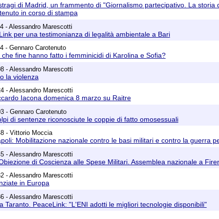
 stragi di Madrid, un frammento di "Giornalismo partecipativo. La stor
enuto in corso di stampa
4 - Alessandro Marescotti
Link per una testimonianza di legalità ambientale a Bari
4 - Gennaro Carotenuto
che fine hanno fatto i femminicidi di Karolina e Sofia?
8 - Alessandro Marescotti
o la violenza
4 - Alessandro Marescotti
iccardo Iacona domenica 8 marzo su Raitre
03 - Gennaro Carotenuto
lpi di sentenze riconosciute le coppie di fatto omosessuali
8 - Vittorio Moccia
oli: Mobilitazione nazionale contro le basi militari e contro la guerra
5 - Alessandro Marescotti
iezione di Coscienza alle Spese Militari. Assemblea nazionale a Fire
2 - Alessandro Marescotti
nziate in Europa
6 - Alessandro Marescotti
Taranto. PeaceLink: "L'ENI adotti le migliori tecnologie disponibili"