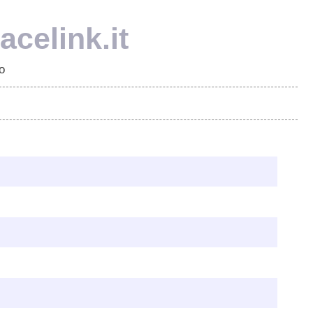
celink.it
o