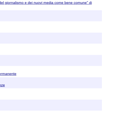
ia del giornalismo e dei nuovi media come bene comune" di
 permanente
nze