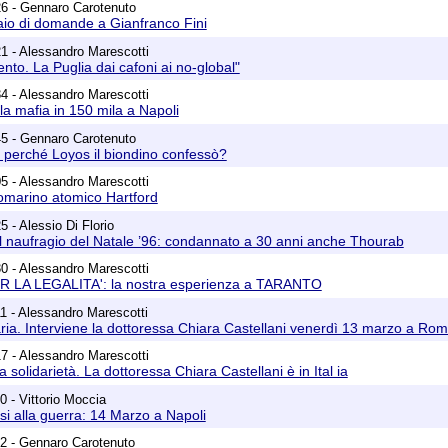
26 - Gennaro Carotenuto
aio di domande a Gianfranco Fini
1 - Alessandro Marescotti
to. La Puglia dai cafoni ai no-global"
4 - Alessandro Marescotti
 la mafia in 150 mila a Napoli
45 - Gennaro Carotenuto
a, perché Loyos il biondino confessò?
5 - Alessandro Marescotti
tomarino atomico Hartford
 - Alessio Di Florio
l naufragio del Natale ’96: condannato a 30 anni anche Thourab
0 - Alessandro Marescotti
R LA LEGALITA': la nostra esperienza a TARANTO
1 - Alessandro Marescotti
aria. Interviene la dottoressa Chiara Castellani venerdì 13 marzo a Ro
7 - Alessandro Marescotti
 solidarietà. La dottoressa Chiara Castellani è in Ital ia
0 - Vittorio Moccia
si alla guerra: 14 Marzo a Napoli
2 - Gennaro Carotenuto