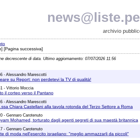
news@liste.pea
archivio pubblic
nto
] [Pagina successiva]
ine decrescente di data. Ultimo aggiornamento: 07/07/2026 11:56
6 - Alessandro Marescotti
eare su Report: non perdetevi la TV di qualità!
1 - Vittorio Moccia
o il corteo verso il Pantano
6 - Alessandro Marescotti
.ssa Chiara Castellani alla tavola rotonda del Terzo Settore a Roma
20 - Gennaro Carotenuto
inyam Mohamed, torturato dagli agenti segreti di sua maestà britannica
17 - Gennaro Carotenuto
te di moda nell'esercito israeliano: "meglio ammazzarli da piccoli"