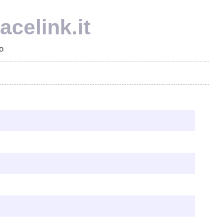
celink.it
o