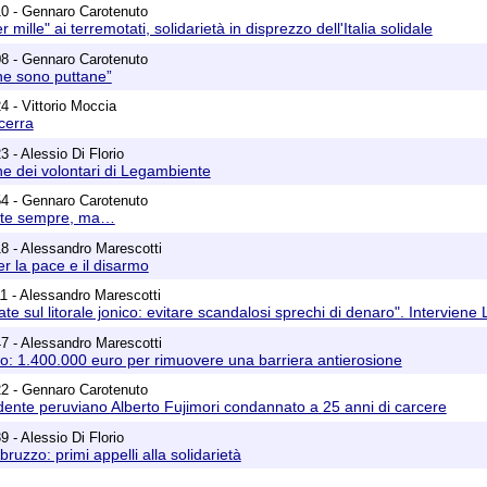
10 - Gennaro Carotenuto
 mille" ai terremotati, solidarietà in disprezzo dell'Italia solidale
08 - Gennaro Carotenuto
ne sono puttane”
4 - Vittorio Moccia
cerra
 - Alessio Di Florio
ne dei volontari di Legambiente
54 - Gennaro Carotenuto
nte sempre, ma…
8 - Alessandro Marescotti
per la pace e il disarmo
1 - Alessandro Marescotti
ate sul litorale jonico: evitare scandalosi sprechi di denaro". Intervien
7 - Alessandro Marescotti
o: 1.400.000 euro per rimuovere una barriera antierosione
22 - Gennaro Carotenuto
idente peruviano Alberto Fujimori condannato a 25 anni di carcere
 - Alessio Di Florio
ruzzo: primi appelli alla solidarietà