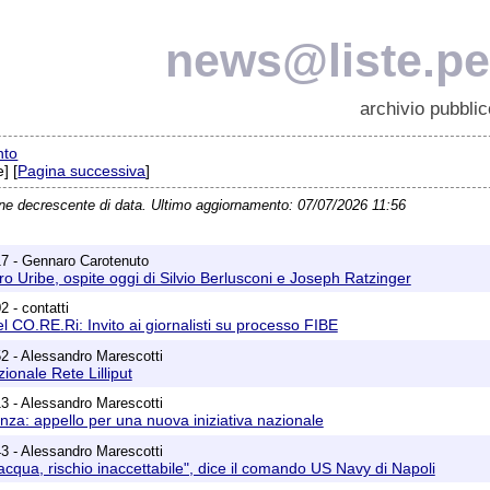
news@liste.pea
archivio pubblic
nto
] [
Pagina successiva
]
ine decrescente di data. Ultimo aggiornamento: 07/07/2026 11:56
17 - Gennaro Carotenuto
aro Uribe, ospite oggi di Silvio Berlusconi e Joseph Ratzinger
 - contatti
 CO.RE.Ri: Invito ai giornalisti su processo FIBE
2 - Alessandro Marescotti
onale Rete Lilliput
3 - Alessandro Marescotti
za: appello per una nuova iniziativa nazionale
3 - Alessandro Marescotti
'acqua, rischio inaccettabile", dice il comando US Navy di Napoli