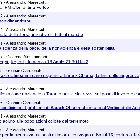
9 - Alessandro Marescotti
a al PM Clementina Forleo
2 - Alessandro Marescotti
 non dimenticare
4 - Alessandro Marescotti
ata della Terra, iniziative in tutto il mond o
1 - Alessandro Marescotti
a scienza della pace, della nonviolenza e della sostenibilità
37 - Giacomo Alessandroni
gni [Report, domenica 19 Aprile 21.30 Rai 3]
25 - Gennaro Carotenuto
azie latinoamericane esigono a Barack Obama, la fine delle ingerenze, il 
4 - Alessandro Marescotti
festazione nazionale a Taranto per la sicurezza sui posti di lavoro e con
56 - Gennaro Carotenuto
 scetticismo. I problemi di Barack Obama al debutto al Vertice delle Am
1 - Alessandro Marescotti
o aoiuto alle popolazioni colpite dal terremoto"
0 - Alessandro Marescotti
per la sicurezza sui posti di lavoro: convegno a Bari il 16, corteo a Tara