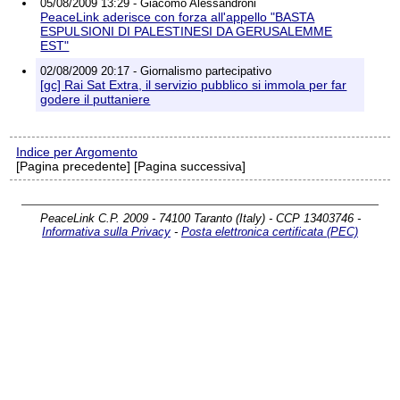
05/08/2009 13:29 - Giacomo Alessandroni
PeaceLink aderisce con forza all'appello "BASTA
ESPULSIONI DI PALESTINESI DA GERUSALEMME
EST"
02/08/2009 20:17 - Giornalismo partecipativo
[gc] Rai Sat Extra, il servizio pubblico si immola per far
godere il puttaniere
Indice per Argomento
[Pagina precedente] [Pagina successiva]
PeaceLink C.P. 2009 - 74100 Taranto (Italy) - CCP 13403746 -
Informativa sulla Privacy
-
Posta elettronica certificata (PEC)