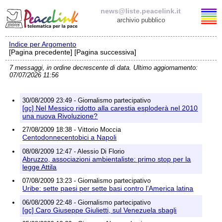
news@liste.peacelink.it
archivio pubblico
Indice per Argomento
Elenco delle liste
[Pagina precedente] [Pagina successiva]
7 messaggi, in ordine decrescente di data. Ultimo aggiornamento:
news@liste.peacelink.it
07/07/2026 11:56
Iscrizione / Cancellazione
30/08/2009 23:49 - Giornalismo partecipativo
[gc] Nel Messico ridotto alla carestia esploderà nel 2010
Policy delle liste di PeaceLink
una nuova Rivoluzione?
27/08/2009 18:38 - Vittorio Moccia
Centodonnecentobici a Napoli
Informativa sulla privacy
08/08/2009 12:47 - Alessio Di Florio
Abruzzo, associazioni ambientaliste: primo stop per la
Richieste di rimozione
legge Attila
07/08/2009 13:23 - Giornalismo partecipativo
Uribe: sette paesi per sette basi contro l’America latina
06/08/2009 22:48 - Giornalismo partecipativo
[gc] Caro Giuseppe Giulietti, sul Venezuela sbagli