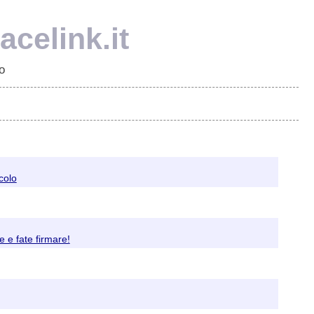
celink.it
o
colo
e e fate firmare!