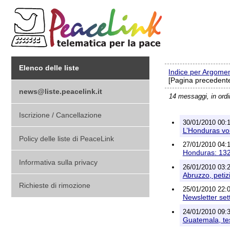
Elenco delle liste
Indice per Argome
[Pagina precedente
news@liste.peacelink.it
14 messaggi, in ord
Iscrizione / Cancellazione
30/01/2010 00:1
L’Honduras volt
Policy delle liste di PeaceLink
27/01/2010 04:1
Honduras: 132 m
Informativa sulla privacy
26/01/2010 03:22
Abruzzo, petiz
Richieste di rimozione
25/01/2010 22:
Newsletter set
24/01/2010 09:3
Guatemala, tes