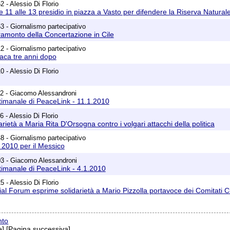
 - Alessio Di Florio
 11 alle 13 presidio in piazza a Vasto per difendere la Riserva Natural
3 - Giornalismo partecipativo
 tramonto della Concertazione in Cile
2 - Giornalismo partecipativo
aca tre anni dopo
 - Alessio Di Florio
32 - Giacomo Alessandroni
timanale di PeaceLink - 11.1.2010
 - Alessio Di Florio
rietà a Maria Rita D'Orsogna contro i volgari attacchi della politica
8 - Giornalismo partecipativo
o 2010 per il Messico
03 - Giacomo Alessandroni
timanale di PeaceLink - 4.1.2010
 - Alessio Di Florio
al Forum esprime solidarietà a Mario Pizzolla portavoce dei Comitati Citt
nto
] [Pagina successiva]