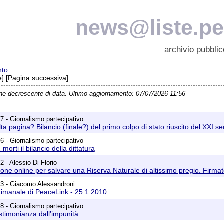
news@liste.pea
archivio pubblic
nto
] [Pagina successiva]
ine decrescente di data. Ultimo aggiornamento: 07/07/2026 11:56
7 - Giornalismo partecipativo
a pagina? Bilancio (finale?) del primo colpo di stato riuscito del XXI se
6 - Giornalismo partecipativo
orti il bilancio della dittatura
 - Alessio Di Florio
ione online per salvare una Riserva Naturale di altissimo pregio. Firmat
03 - Giacomo Alessandroni
timanale di PeaceLink - 25.1.2010
8 - Giornalismo partecipativo
timonianza dall’impunità