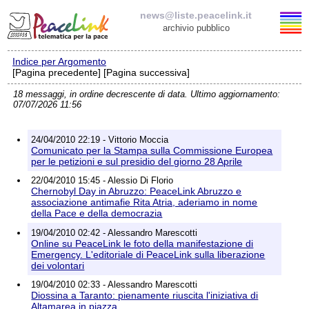
news@liste.peacelink.it
archivio pubblico
Indice per Argomento
Elenco delle liste
[Pagina precedente] [Pagina successiva]
18 messaggi, in ordine decrescente di data. Ultimo aggiornamento:
news@liste.peacelink.it
07/07/2026 11:56
Iscrizione / Cancellazione
24/04/2010 22:19 - Vittorio Moccia
Comunicato per la Stampa sulla Commissione Europea
Policy delle liste di PeaceLink
per le petizioni e sul presidio del giorno 28 Aprile
22/04/2010 15:45 - Alessio Di Florio
Chernobyl Day in Abruzzo: PeaceLink Abruzzo e
Informativa sulla privacy
associazione antimafie Rita Atria, aderiamo in nome
della Pace e della democrazia
Richieste di rimozione
19/04/2010 02:42 - Alessandro Marescotti
Online su PeaceLink le foto della manifestazione di
Emergency. L'editoriale di PeaceLink sulla liberazione
dei volontari
19/04/2010 02:33 - Alessandro Marescotti
Diossina a Taranto: pienamente riuscita l'iniziativa di
Altamarea in piazza