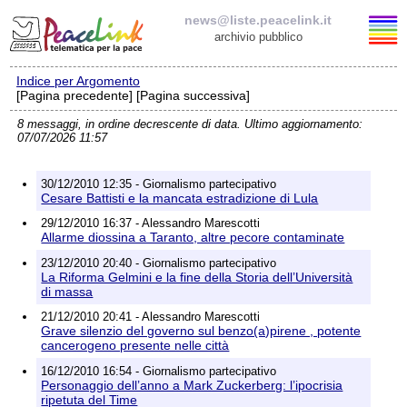
news@liste.peacelink.it
archivio pubblico
Indice per Argomento
Elenco delle liste
[Pagina precedente] [Pagina successiva]
8 messaggi, in ordine decrescente di data. Ultimo aggiornamento:
news@liste.peacelink.it
07/07/2026 11:57
Iscrizione / Cancellazione
30/12/2010 12:35 - Giornalismo partecipativo
Cesare Battisti e la mancata estradizione di Lula
Policy delle liste di PeaceLink
29/12/2010 16:37 - Alessandro Marescotti
Allarme diossina a Taranto, altre pecore contaminate
Informativa sulla privacy
23/12/2010 20:40 - Giornalismo partecipativo
La Riforma Gelmini e la fine della Storia dell’Università
di massa
Richieste di rimozione
21/12/2010 20:41 - Alessandro Marescotti
Grave silenzio del governo sul benzo(a)pirene , potente
cancerogeno presente nelle città
16/12/2010 16:54 - Giornalismo partecipativo
Personaggio dell’anno a Mark Zuckerberg: l’ipocrisia
ripetuta del Time