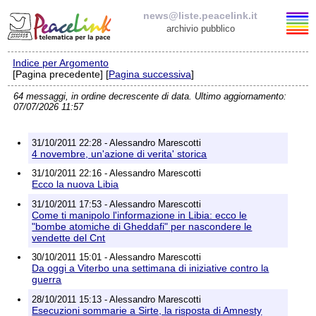
news@liste.peacelink.it
archivio pubblico
Indice per Argomento
Elenco delle liste
[Pagina precedente] [
Pagina successiva
]
64 messaggi, in ordine decrescente di data. Ultimo aggiornamento:
news@liste.peacelink.it
07/07/2026 11:57
Iscrizione / Cancellazione
31/10/2011 22:28 - Alessandro Marescotti
4 novembre, un'azione di verita' storica
Policy delle liste di PeaceLink
31/10/2011 22:16 - Alessandro Marescotti
Ecco la nuova Libia
Informativa sulla privacy
31/10/2011 17:53 - Alessandro Marescotti
Come ti manipolo l'informazione in Libia: ecco le
"bombe atomiche di Gheddafi" per nascondere le
Richieste di rimozione
vendette del Cnt
30/10/2011 15:01 - Alessandro Marescotti
Da oggi a Viterbo una settimana di iniziative contro la
guerra
28/10/2011 15:13 - Alessandro Marescotti
Esecuzioni sommarie a Sirte, la risposta di Amnesty