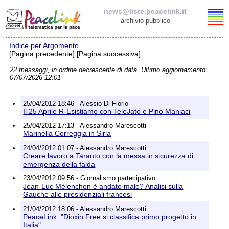
news@liste.peacelink.it
archivio pubblico
Indice per Argomento
Elenco delle liste
[Pagina precedente] [Pagina successiva]
22 messaggi, in ordine decrescente di data. Ultimo aggiornamento:
news@liste.peacelink.it
07/07/2026 12:01
Iscrizione / Cancellazione
25/04/2012 18:46 - Alessio Di Florio
Il 25 Aprile R-Esistiamo con TeleJato e Pino Maniaci
Policy delle liste di PeaceLink
25/04/2012 17:13 - Alessandro Marescotti
Marinella Correggia in Siria
Informativa sulla privacy
24/04/2012 01:07 - Alessandro Marescotti
Creare lavoro a Taranto con la messa in sicurezza di
emergenza della falda
Richieste di rimozione
23/04/2012 09:56 - Giornalismo partecipativo
Jean-Luc Mélenchon è andato male? Analisi sulla
Gauche alle presidenziali francesi
21/04/2012 18:06 - Alessandro Marescotti
PeaceLink: "Dioxin Free si classifica primo progetto in
Italia"