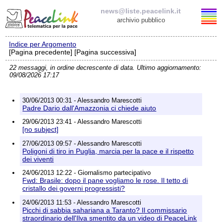
news@liste.peacelink.it
archivio pubblico
Indice per Argomento
Elenco delle liste
[Pagina precedente] [Pagina successiva]
22 messaggi, in ordine decrescente di data. Ultimo aggiornamento:
news@liste.peacelink.it
09/08/2026 17:17
Iscrizione / Cancellazione
30/06/2013 00:31 - Alessandro Marescotti
Padre Dario dall'Amazzonia ci chiede aiuto
Policy delle liste di PeaceLink
29/06/2013 23:41 - Alessandro Marescotti
[no subject]
Informativa sulla privacy
27/06/2013 09:57 - Alessandro Marescotti
Poligoni di tiro in Puglia, marcia per la pace e il rispetto
dei viventi
Richieste di rimozione
24/06/2013 12:22 - Giornalismo partecipativo
Fwd: Brasile: dopo il pane vogliamo le rose. Il tetto di
cristallo dei governi progressisti?
24/06/2013 11:53 - Alessandro Marescotti
Picchi di sabbia sahariana a Taranto? Il commissario
straordinario dell'Ilva smentito da un video di PeaceLink