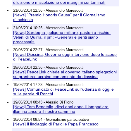
diluizione e miscelazione dei mangimi contaminati
21/06/2014 12:36 - Alessandro Marescotti
[News] "Premio Honoris Causa" per il Giornalismo
d'Inchiesta
21/06/2014 10:25 - Alessandro Marescotti
[News] Sardegna, poligono militare, pastori a rischio.
Veleni di Quirra, il pm: «Generali e periti siano
processati»
20/06/2014 22:27 - Alessandro Marescotti
[News] Diossina, Governo oggi interviene dopo lo scoop
di PeaceLink
19/06/2014 22:36 - Alessandro Marescotti
[News] PeaceLink chiede al governo italiano spiegazioni
su granturco ucraino contaminato da diossina
19/06/2014 17:23 - Alessandro Marescotti
[News] Comunicato di PeaceLink sull'udienza di oggi e
sulle parole di Ronchi
19/06/2014 08:43 - Alessio Di Florio
[News] Tom Benetollo, dieci anni dopo il lampadiere
illumina ancora il nostro cammino
18/06/2014 09:54 - Giornalismo partecipativo
[News] Il linciaggio di Parigi e Papa Francesco