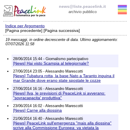
news@liste.peacelink.it
archivio pubblico
Indice per Argomento
Elenco delle liste
[Pagina precedente] [Pagina successiva]
19 messaggi, in ordine decrescente di data. Ultimo aggiornamento:
news@liste.peacelink.it
07/07/2026 11:58
Iscrizione / Cancellazione
28/06/2014 15:44 - Giornalismo partecipativo
[News] Hai visto Scampia al telegiornale?
Policy delle liste di PeaceLink
27/06/2014 23:05 - Alessandro Marescotti
[News] Tubatura rotta, la base Nato a Taranto inquina il
mar Grande dove erano state spostate le cozze
Informativa sulla privacy
27/06/2014 16:16 - Alessandro Marescotti
[News] Ilva, le previsioni di PeaceLink si avverano:
Richieste di rimozione
"sovracapacita' produttiva"
23/06/2014 16:02 - Alessandro Marescotti
[News] Carne alla diossina
21/06/2014 16:40 - Alessandro Marescotti
[News] PeaceLink sull'emergenza "mais alla diossina"
scrive alla Commissione Europea: va vietata la