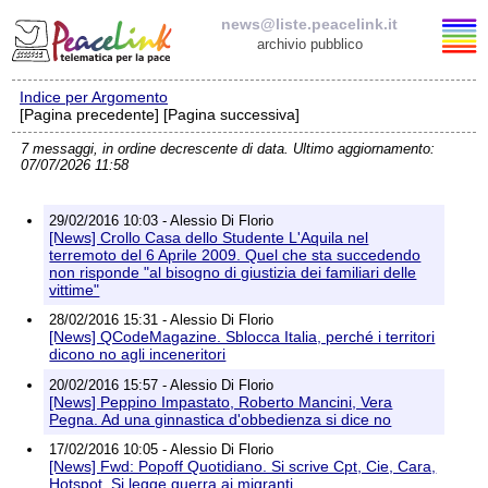
news@liste.peacelink.it
archivio pubblico
Indice per Argomento
Elenco delle liste
[Pagina precedente] [Pagina successiva]
7 messaggi, in ordine decrescente di data. Ultimo aggiornamento:
news@liste.peacelink.it
07/07/2026 11:58
Iscrizione / Cancellazione
29/02/2016 10:03 - Alessio Di Florio
[News] Crollo Casa dello Studente L'Aquila nel
Policy delle liste di PeaceLink
terremoto del 6 Aprile 2009. Quel che sta succedendo
non risponde "al bisogno di giustizia dei familiari delle
vittime"
Informativa sulla privacy
28/02/2016 15:31 - Alessio Di Florio
[News] QCodeMagazine. Sblocca Italia, perché i territori
Richieste di rimozione
dicono no agli inceneritori
20/02/2016 15:57 - Alessio Di Florio
[News] Peppino Impastato, Roberto Mancini, Vera
Pegna. Ad una ginnastica d'obbedienza si dice no
17/02/2016 10:05 - Alessio Di Florio
[News] Fwd: Popoff Quotidiano. Si scrive Cpt, Cie, Cara,
Hotspot. Si legge guerra ai migranti