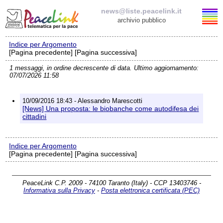
news@liste.peacelink.it
archivio pubblico
Indice per Argomento
Elenco delle liste
[Pagina precedente] [Pagina successiva]
1 messaggi, in ordine decrescente di data. Ultimo aggiornamento:
news@liste.peacelink.it
07/07/2026 11:58
Iscrizione / Cancellazione
10/09/2016 18:43 - Alessandro Marescotti
[News] Una proposta: le biobanche come autodifesa dei
Policy delle liste di PeaceLink
cittadini
Informativa sulla privacy
Indice per Argomento
[Pagina precedente] [Pagina successiva]
Richieste di rimozione
PeaceLink C.P. 2009 - 74100 Taranto (Italy) - CCP 13403746 -
Informativa sulla Privacy
-
Posta elettronica certificata (PEC)