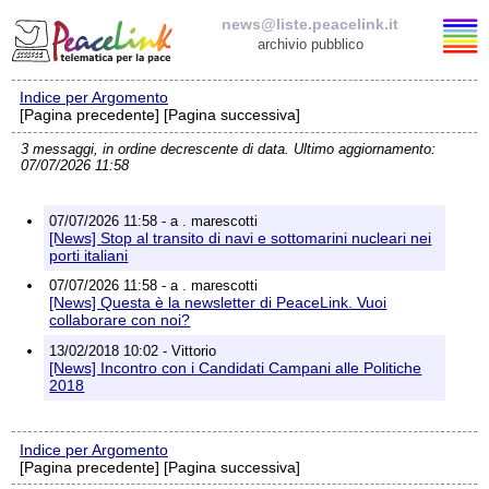
news@liste.peacelink.it
archivio pubblico
Indice per Argomento
Elenco delle liste
[Pagina precedente] [Pagina successiva]
3 messaggi, in ordine decrescente di data. Ultimo aggiornamento:
news@liste.peacelink.it
07/07/2026 11:58
Iscrizione / Cancellazione
07/07/2026 11:58 - a . marescotti
[News] Stop al transito di navi e sottomarini nucleari nei
Policy delle liste di PeaceLink
porti italiani
07/07/2026 11:58 - a . marescotti
[News] Questa è la newsletter di PeaceLink. Vuoi
Informativa sulla privacy
collaborare con noi?
13/02/2018 10:02 - Vittorio
Richieste di rimozione
[News] Incontro con i Candidati Campani alle Politiche
2018
Indice per Argomento
[Pagina precedente] [Pagina successiva]