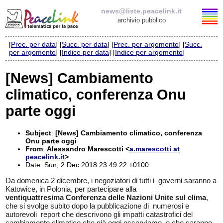
news@liste.peacelink.it
archivio pubblico
[
Prec. per data
] [
Succ. per data
] [
Prec. per argomento
] [
Succ.
Elenco delle liste
per argomento
] [
Indice per data
] [
Indice per argomento
]
news@liste.peacelink.it
[News] Cambiamento
climatico, conferenza Onu
Iscrizione / Cancellazione
parte oggi
Policy delle liste di PeaceLink
Subject
:
[News] Cambiamento climatico, conferenza
Informativa sulla privacy
Onu parte oggi
From
:
Alessandro Marescotti <
a.marescotti at
peacelink.it
>
Richieste di rimozione
Date: Sun, 2 Dec 2018 23:49:22 +0100
Da domenica 2 dicembre, i negoziatori di tutti i governi saranno a
Katowice, in Polonia, per partecipare alla
ventiquattresima Conferenza delle Nazioni Unite sul clima
,
che si svolge subito dopo la pubblicazione di numerosi e
autorevoli report che descrivono gli impatti catastrofici del
cambiamento climatico che già oggi osserviamo, e che saranno