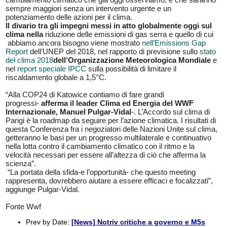
sempre maggiori senza un intervento urgente e un
potenziamento delle azioni per il clima.
Il divario tra gli impegni messi in atto globalmente oggi sul
clima nella
riduzione delle emissioni di gas serra e quello di cui
abbiamo ancora bisogno viene mostrato
nell’Emissions Gap
Report
dell’UNEP del 2018, nel rapporto di previsione sullo
stato
del clima 2018
dell’Organizzazione Meteorologica Mondiale
e
nel
report speciale IPCC
sulla possibilità di limitare il
riscaldamento globale a 1,5°C.
“Alla COP24 di Katowice contiamo di fare grandi
progressi-
afferma il leader Clima ed Energia del WWF
Internazionale, Manuel Pulgar-Vidal
-. L’Accordo sul clima di
Parigi è la roadmap da seguire per l’azione climatica. I risultati di
questa Conferenza fra i negoziatori delle Nazioni Unite sul clima,
getteranno le basi per un progresso multilaterale e continuativo
nella lotta contro il cambiamento climatico con il ritmo e la
velocità necessari per essere all’altezza di ciò che afferma la
scienza”.
“La portata della sfida-e l’opportunità- che questo meeting
rappresenta, dovrebbero aiutare a essere efficaci e focalizzati”,
aggiunge Pulgar-Vidal.
Fonte Wwf
Prev by Date:
[News] Notriv critiche a governo e M5s