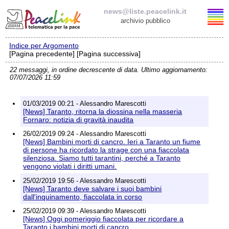
news@liste.peacelink.it
archivio pubblico
Indice per Argomento
Elenco delle liste
[Pagina precedente] [Pagina successiva]
22 messaggi, in ordine decrescente di data. Ultimo aggiornamento:
news@liste.peacelink.it
07/07/2026 11:59
Iscrizione / Cancellazione
01/03/2019 00:21 - Alessandro Marescotti
[News] Taranto, ritorna la diossina nella masseria
Policy delle liste di PeaceLink
Fornaro: notizia di gravità inaudita
26/02/2019 09:24 - Alessandro Marescotti
[News] Bambini morti di cancro. Ieri a Taranto un fiume
Informativa sulla privacy
di persone ha ricordato la strage con una fiaccolata
silenziosa. Siamo tutti tarantini, perché a Taranto
Richieste di rimozione
vengono violati i diritti umani.
25/02/2019 19:56 - Alessandro Marescotti
[News] Taranto deve salvare i suoi bambini
dall'inquinamento, fiaccolata in corso
25/02/2019 09:39 - Alessandro Marescotti
[News] Oggi pomeriggio fiaccolata per ricordare a
Taranto i bambini morti di cancro