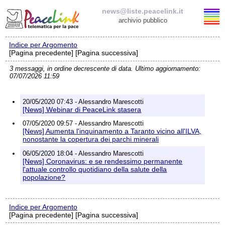
news@liste.peacelink.it
archivio pubblico
Indice per Argomento
Elenco delle liste
[Pagina precedente] [Pagina successiva]
3 messaggi, in ordine decrescente di data. Ultimo aggiornamento:
news@liste.peacelink.it
07/07/2026 11:59
Iscrizione / Cancellazione
20/05/2020 07:43 - Alessandro Marescotti
[News] Webinar di PeaceLink stasera
Policy delle liste di PeaceLink
07/05/2020 09:57 - Alessandro Marescotti
[News] Aumenta l'inquinamento a Taranto vicino all'ILVA,
nonostante la copertura dei parchi minerali
Informativa sulla privacy
06/05/2020 18:04 - Alessandro Marescotti
[News] Coronavirus: e se rendessimo permanente
Richieste di rimozione
l'attuale controllo quotidiano della salute della
popolazione?
Indice per Argomento
[Pagina precedente] [Pagina successiva]