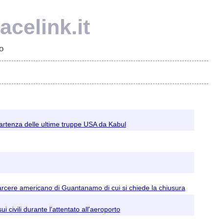
celink.it
o
 partenza delle ultime truppe USA da Kabul
cere americano di Guantanamo di cui si chiede la chiusura
 civili durante l'attentato all'aeroporto