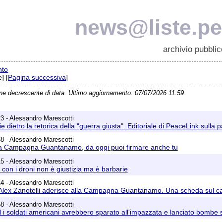
news@liste.pea
archivio pubblic
nto
] [
Pagina successiva
]
ine decrescente di data. Ultimo aggiornamento: 07/07/2026 11:59
3 - Alessandro Marescotti
e dietro la retorica della "guerra giusta". Editoriale di PeaceLink sulla
8 - Alessandro Marescotti
la Campagna Guantanamo, da oggi puoi firmare anche tu
5 - Alessandro Marescotti
 con i droni non è giustizia ma è barbarie
4 - Alessandro Marescotti
Alex Zanotelli aderisce alla Campagna Guantanamo. Una scheda sul car
8 - Alessandro Marescotti
i soldati americani avrebbero sparato all'impazzata e lanciato bombe sui