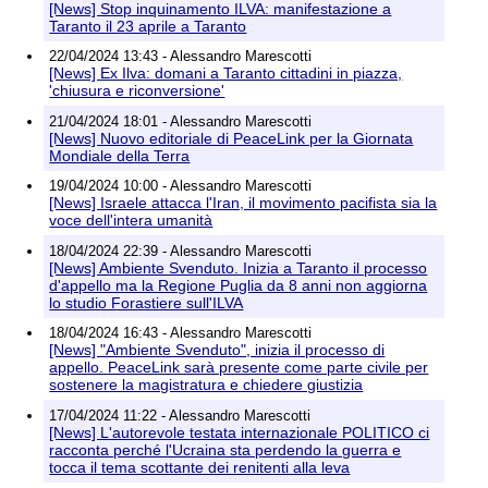
[News] Stop inquinamento ILVA: manifestazione a
Taranto il 23 aprile a Taranto
22/04/2024 13:43 - Alessandro Marescotti
[News] Ex Ilva: domani a Taranto cittadini in piazza,
'chiusura e riconversione'
21/04/2024 18:01 - Alessandro Marescotti
[News] Nuovo editoriale di PeaceLink per la Giornata
Mondiale della Terra
19/04/2024 10:00 - Alessandro Marescotti
[News] Israele attacca l'Iran, il movimento pacifista sia la
voce dell'intera umanità
18/04/2024 22:39 - Alessandro Marescotti
[News] Ambiente Svenduto. Inizia a Taranto il processo
d'appello ma la Regione Puglia da 8 anni non aggiorna
lo studio Forastiere sull'ILVA
18/04/2024 16:43 - Alessandro Marescotti
[News] "Ambiente Svenduto", inizia il processo di
appello. PeaceLink sarà presente come parte civile per
sostenere la magistratura e chiedere giustizia
17/04/2024 11:22 - Alessandro Marescotti
[News] L'autorevole testata internazionale POLITICO ci
racconta perché l'Ucraina sta perdendo la guerra e
tocca il tema scottante dei renitenti alla leva