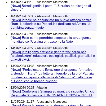
16/04/2024 19:15 - Alessandro Marescotti
[News] Borrell gonfia il petto: "L'Ucraina ha bisogno di
vincere"
16/04/2024 09:30 - Alessandro Marescotti
[News] Israele ha annunciato un nuovo attacco contro
l'Iran. L'editoriale su PeaceLink dedicato ad Amina, la
bambina senza rifugio
15/04/2024 22:00 - Alessandro Marescotti
[News] Ecco come potrebbe scoppiare la terza guerra
mondiale se l'Ucraina entrasse nella Nato
14/04/2024 20:58 - Alessandro Marescotti
[News] Intelligenza artificiale generativa: corso per
"alfabetizzare" educatori, ecologisti, pacifisti, giornalisti e
attivisti civici.
13/04/2024 14:35 - Alessandro Marescotti
[News] "Pericolosa proliferazione di proposte formative
a sfondo militare". La lettera integrale della prof Patrizia
Londero in risposta alla visita di "istruzione" nella base
di Ghedi con le bombe nucleari
12/04/2024 20:35 - Vittorio
[News] Conferenza Stampa su mancato riscontro Ufficio
Regionale Scolastico: LUN. 15 APRILE 2024 – ORE 11
11/04/2024 21:17 - Alessandro Marescotti
[News] Passa la legge beffa, donne ucraine in lacrime: