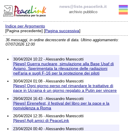
news@liste.peacelink.it
archivio pubblico
Indice per Argomento
Elenco delle liste
[Pagina precedente] [
Pagina successiva
]
36 messaggi, in ordine decrescente di data. Ultimo aggiornamento:
news@liste.peacelink.it
07/07/2026 12:00
Iscrizione / Cancellazione
30/04/2024 10:22 - Alessandro Marescotti
[News] Guerra nucleare, simulazione alla Base Usaf di
Policy delle liste di PeaceLink
Aviano. Sperimentata la rilevazione delle radiazioni
nell'aria e sugli F-16 per la protezione dei piloti
30/04/2024 01:08 - Alessandro Marescotti
Informativa sulla privacy
[News] Ogni giorno perso nel rimandare le trattative di
pace in Ucraina è un giorno regalato a Putin per vincere
Richieste di rimozione
29/04/2024 16:43 - Alessandro Marescotti
[News] Eirenefest, il festival del libro per la pace e la
nonviolenza a Roma
26/04/2024 12:35 - Alessandro Marescotti
[News] Agli amici di PeaceLink
23/04/2024 00:40 - Alessandro Marescotti