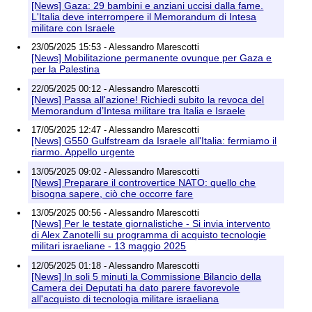
[News] Gaza: 29 bambini e anziani uccisi dalla fame.
L'Italia deve interrompere il Memorandum di Intesa
militare con Israele
23/05/2025 15:53 - Alessandro Marescotti
[News] Mobilitazione permanente ovunque per Gaza e
per la Palestina
22/05/2025 00:12 - Alessandro Marescotti
[News] Passa all'azione! Richiedi subito la revoca del
Memorandum d’Intesa militare tra Italia e Israele
17/05/2025 12:47 - Alessandro Marescotti
[News] G550 Gulfstream da Israele all'Italia: fermiamo il
riarmo. Appello urgente
13/05/2025 09:02 - Alessandro Marescotti
[News] Preparare il controvertice NATO: quello che
bisogna sapere, ciò che occorre fare
13/05/2025 00:56 - Alessandro Marescotti
[News] Per le testate giornalistiche - Si invia intervento
di Alex Zanotelli su programma di acquisto tecnologie
militari israeliane - 13 maggio 2025
12/05/2025 01:18 - Alessandro Marescotti
[News] In soli 5 minuti la Commissione Bilancio della
Camera dei Deputati ha dato parere favorevole
all'acquisto di tecnologia militare israeliana