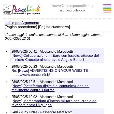
news@liste.peacelink.it
archivio pubblico
Indice per Argomento
Elenco delle liste
[Pagina precedente] [Pagina successiva]
19 messaggi, in ordine decrescente di data. Ultimo aggiornamento:
news@liste.peacelink.it
07/07/2026 12:01
Iscrizione / Cancellazione
29/05/2025 00:41 - Alessandro Marescotti
[News] Collaborazione militare con Israele, attacco del
Policy delle liste di PeaceLink
ministro Crosetto all'onorevole Angelo Bonelli
29/05/2025 00:23 - Alessandro Marescotti
Re: [News] ADVERTISING ON YOUR WEBSITE -
Informativa sulla privacy
https://www.peacelink.it/
28/05/2025 12:51 - Alessandro Marescotti
Richieste di rimozione
[News] Piattaforma digitale di comunicazione del
movimento contro il riarmo
25/05/2025 10:02 - Alessandro Marescotti
[News] Memorandum d'Intesa militare con Israele da
revocare entro l’8 giugno
24/05/2025 11:09 - Alessandro Marescotti