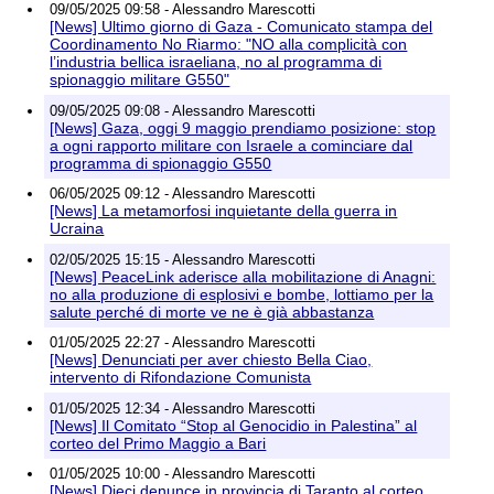
09/05/2025 09:58 - Alessandro Marescotti
[News] Ultimo giorno di Gaza - Comunicato stampa del
Coordinamento No Riarmo: "NO alla complicità con
l’industria bellica israeliana, no al programma di
spionaggio militare G550"
09/05/2025 09:08 - Alessandro Marescotti
[News] Gaza, oggi 9 maggio prendiamo posizione: stop
a ogni rapporto militare con Israele a cominciare dal
programma di spionaggio G550
06/05/2025 09:12 - Alessandro Marescotti
[News] La metamorfosi inquietante della guerra in
Ucraina
02/05/2025 15:15 - Alessandro Marescotti
[News] PeaceLink aderisce alla mobilitazione di Anagni:
no alla produzione di esplosivi e bombe, lottiamo per la
salute perché di morte ve ne è già abbastanza
01/05/2025 22:27 - Alessandro Marescotti
[News] Denunciati per aver chiesto Bella Ciao,
intervento di Rifondazione Comunista
01/05/2025 12:34 - Alessandro Marescotti
[News] Il Comitato “Stop al Genocidio in Palestina” al
corteo del Primo Maggio a Bari
01/05/2025 10:00 - Alessandro Marescotti
[News] Dieci denunce in provincia di Taranto al corteo