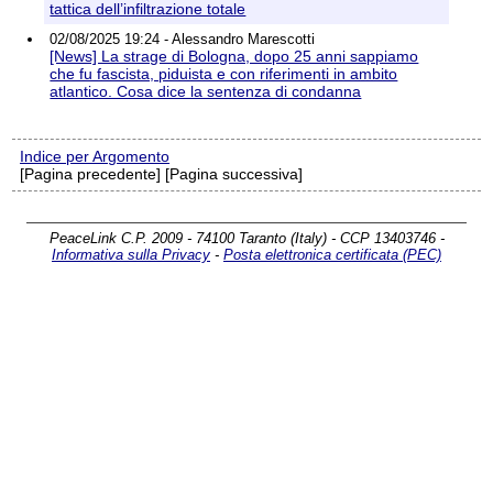
tattica dell’infiltrazione totale
02/08/2025 19:24 - Alessandro Marescotti
[News] La strage di Bologna, dopo 25 anni sappiamo
che fu fascista, piduista e con riferimenti in ambito
atlantico. Cosa dice la sentenza di condanna
Indice per Argomento
[Pagina precedente] [Pagina successiva]
PeaceLink C.P. 2009 - 74100 Taranto (Italy) - CCP 13403746 -
Informativa sulla Privacy
-
Posta elettronica certificata (PEC)