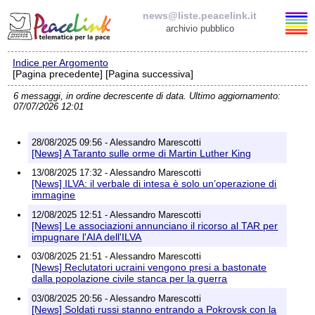
news@liste.peacelink.it
archivio pubblico
Indice per Argomento
Elenco delle liste
[Pagina precedente] [Pagina successiva]
6 messaggi, in ordine decrescente di data. Ultimo aggiornamento:
news@liste.peacelink.it
07/07/2026 12:01
Iscrizione / Cancellazione
28/08/2025 09:56 - Alessandro Marescotti
[News] A Taranto sulle orme di Martin Luther King
Policy delle liste di PeaceLink
13/08/2025 17:32 - Alessandro Marescotti
[News] ILVA: il verbale di intesa è solo un’operazione di
immagine
Informativa sulla privacy
12/08/2025 12:51 - Alessandro Marescotti
[News] Le associazioni annunciano il ricorso al TAR per
Richieste di rimozione
impugnare l'AIA dell'ILVA
03/08/2025 21:51 - Alessandro Marescotti
[News] Reclutatori ucraini vengono presi a bastonate
dalla popolazione civile stanca per la guerra
03/08/2025 20:56 - Alessandro Marescotti
[News] Soldati russi stanno entrando a Pokrovsk con la