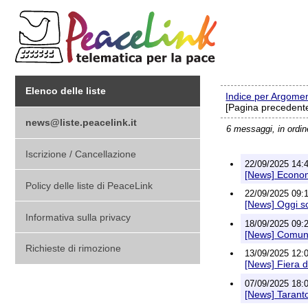
Elenco delle liste
Indice per Argome
[Pagina precedente
news@liste.peacelink.it
6 messaggi, in ordi
Iscrizione / Cancellazione
22/09/2025 14:4
[News] Economi
Policy delle liste di PeaceLink
22/09/2025 09:1
[News] Oggi sc
Informativa sulla privacy
18/09/2025 09:25
[News] Comunic
Richieste di rimozione
13/09/2025 12:0
[News] Fiera d
07/09/2025 18:0
[News] Tarant