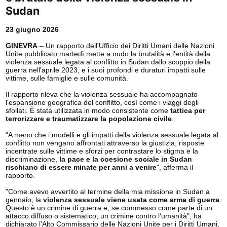
Sudan
23 giugno 2026
GINEVRA
– Un rapporto dell'Ufficio dei Diritti Umani delle Nazioni
Unite pubblicato martedì mette a nudo la brutalità e l'entità della
violenza sessuale legata al conflitto in Sudan dallo scoppio della
guerra nell'aprile 2023, e i suoi profondi e duraturi impatti sulle
vittime, sulle famiglie e sulle comunità.
Il rapporto rileva che la violenza sessuale ha accompagnato
l'espansione geografica del conflitto, così come i viaggi degli
sfollati. È stata utilizzata in modo consistente come
tattica per
terrorizzare e traumatizzare la popolazione civile
.
"A meno che i modelli e gli impatti della violenza sessuale legata al
conflitto non vengano affrontati attraverso la giustizia, risposte
incentrate sulle vittime e sforzi per contrastare lo stigma e la
discriminazione,
la pace e la coesione sociale in Sudan
rischiano di essere minate per anni a venire
", afferma il
rapporto.
"Come avevo avvertito al termine della mia missione in Sudan a
gennaio, la
violenza sessuale viene usata come arma di guerra
.
Questo è un crimine di guerra e, se commesso come parte di un
attacco diffuso o sistematico, un crimine contro l'umanità", ha
dichiarato l'Alto Commissario delle Nazioni Unite per i Diritti Umani,