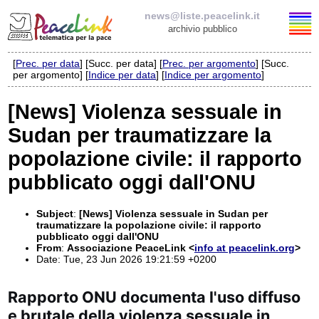
news@liste.peacelink.it
archivio pubblico
[
Prec. per data
] [Succ. per data] [
Prec. per argomento
] [Succ.
Elenco delle liste
per argomento] [
Indice per data
] [
Indice per argomento
]
news@liste.peacelink.it
[News] Violenza sessuale in
Sudan per traumatizzare la
Iscrizione / Cancellazione
popolazione civile: il rapporto
Policy delle liste di PeaceLink
pubblicato oggi dall'ONU
Informativa sulla privacy
Subject
:
[News] Violenza sessuale in Sudan per
traumatizzare la popolazione civile: il rapporto
Richieste di rimozione
pubblicato oggi dall'ONU
From
:
Associazione PeaceLink <
info at peacelink.org
>
Date: Tue, 23 Jun 2026 19:21:59 +0200
Rapporto ONU documenta l'uso diffuso
e brutale della violenza sessuale in