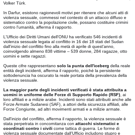
Volker Türk.
In Darfur, esistono ragionevoli motivi per ritenere che alcuni atti di
violenza sessuale, commessi nel contesto di un attacco diffuso e
sistematico contro la popolazione civile, possano costituire crimini
contro l'umanità, afferma il rapporto.
L'Ufficio dei Diritti Umani dell'ONU ha verificato 546 incidenti di
violenza sessuale legata al conflitto in 16 dei 18 stati del Sudan
dall'inizio del conflitto fino alla metà di aprile di quest'anno,
coinvolgendo almeno 838 vittime – 539 donne, 284 ragazze, otto
uomini e sette ragazzi.
Queste cifre rappresentano
solo la punta dell'iceberg
della reale
entità degli incidenti, afferma il rapporto, poiché la persistente
sottodenuncia ha oscurato la reale portata della prevalenza della
violenza sessuale.
La maggior parte degli incidenti verificati è stata attribuita a
uomini in uniforme delle Forze di Supporto Rapido (RSF)
, ai
loro affiliati e a milizie arabe. Incidenti sono stati attribuiti anche alle
Forze Armate Sudanesi (SAF), a attori della sicurezza affiliati, alle
Forze Congiunte, ad altri movimenti armati e a milizie armate.
Dall'inizio del conflitto, afferma il rapporto, la violenza sessuale è
stata perpetrata in concomitanza con
attacchi sistematici e
coordinati contro i civili
come tattica di guerra. Le forme di
violenza sessuale documentate dall'Ufficio includono stupro e