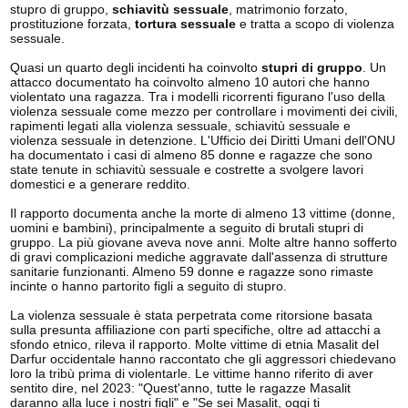
stupro di gruppo,
schiavitù sessuale
, matrimonio forzato,
prostituzione forzata,
tortura sessuale
e tratta a scopo di violenza
sessuale.
Quasi un quarto degli incidenti ha coinvolto
stupri di gruppo
. Un
attacco documentato ha coinvolto almeno 10 autori che hanno
violentato una ragazza. Tra i modelli ricorrenti figurano l'uso della
violenza sessuale come mezzo per controllare i movimenti dei civili,
rapimenti legati alla violenza sessuale, schiavitù sessuale e
violenza sessuale in detenzione. L'Ufficio dei Diritti Umani dell'ONU
ha documentato i casi di almeno 85 donne e ragazze che sono
state tenute in schiavitù sessuale e costrette a svolgere lavori
domestici e a generare reddito.
Il rapporto documenta anche la morte di almeno 13 vittime (donne,
uomini e bambini), principalmente a seguito di brutali stupri di
gruppo. La più giovane aveva nove anni. Molte altre hanno sofferto
di gravi complicazioni mediche aggravate dall'assenza di strutture
sanitarie funzionanti. Almeno 59 donne e ragazze sono rimaste
incinte o hanno partorito figli a seguito di stupro.
La violenza sessuale è stata perpetrata come ritorsione basata
sulla presunta affiliazione con parti specifiche, oltre ad attacchi a
sfondo etnico, rileva il rapporto. Molte vittime di etnia Masalit del
Darfur occidentale hanno raccontato che gli aggressori chiedevano
loro la tribù prima di violentarle. Le vittime hanno riferito di aver
sentito dire, nel 2023: "Quest'anno, tutte le ragazze Masalit
daranno alla luce i nostri figli" e "Se sei Masalit, oggi ti