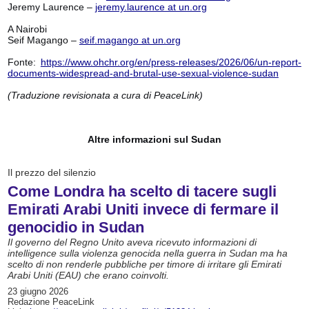
Jeremy Laurence –
jeremy.laurence at un.org
A Nairobi
Seif Magango –
seif.magango at un.org
Fonte:
https://www.ohchr.org/en/press-releases/2026/06/un-report-
documents-widespread-and-brutal-use-sexual-violence-sudan
(Traduzione revisionata a cura di PeaceLink)
Altre informazioni sul Sudan
Il prezzo del silenzio
Come Londra ha scelto di tacere sugli
Emirati Arabi Uniti invece di fermare il
genocidio in Sudan
Il governo del Regno Unito aveva ricevuto informazioni di
intelligence sulla violenza genocida nella guerra in Sudan ma ha
scelto di non renderle pubbliche per timore di irritare gli Emirati
Arabi Uniti (EAU) che erano coinvolti.
23 giugno 2026
Redazione PeaceLink