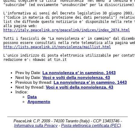
quindi scegliere la lista "nonviolenza" nel menu' a tendina e c
"subscribe" (ed ovviamente "unsubscribe" per la disiscrizione).
L'informativa ai sensi del Decreto legislativo 30 giugno 2003, 
("Codice in materia di protezione dei dati personali") relativa
list che diffonde questo notiziario e' disponibile nella rete t
http://italy.peacelink.org/peacelink/indices/index_2074.html
Tutti i fascicoli de "La nonviolenza e' in cammino" dal dicembr
http://lists.peacelink.it/nonviolenza/maillist.html
L'unico indirizzo di posta elettronica utilizzabile per contatt
redazione e': nbawac at tin.it

Prev by Date:
La nonviolenza e' in cammino. 1443
Next by Date:
Voci e volti della nonviolenza. 43
Previous by thread:
La nonviolenza e' in cammino. 1443
Next by thread:
Voci e volti della nonviolenza. 43
Indice:
Data
Argomento
PeaceLink C.P. 2009 - 74100 Taranto (Italy) - CCP 13403746 -
Informativa sulla Privacy
-
Posta elettronica certificata (PEC)