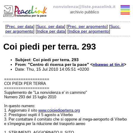
nonviolenza@liste.peacelink.it
archivio pubblico
[
Prec. per data
] [
Succ. per data
] [
Prec. per argomento
] [
Succ.
Elenco delle liste
per argomento
] [
Indice per data
] [
Indice per argomento
]
nonviolenza@liste.peacelink.it
Coi piedi per terra. 293
Policy delle liste di PeaceLink
Subject
:
Coi piedi per terra. 293
From
:
"Centro di ricerca per la pace" <
nbawac at tin.it
>
Informativa sulla privacy
Date: Thu, 15 Jul 2010 14:05:51 +0200
===================
Richieste di rimozione
COI PIEDI PER TERRA
===================
Supplemento de "La nonviolenza e' in cammino"
Numero 293 del 15 luglio 2010
In questo numero:
1. Aggiornato il sito
www.coipiediperterra.org
2. Prestigiosi ospiti il 5 agosto a Viterbo
3. Per contattare il comitato che si oppone al mega-aeroporto di Viterbo
e s'impegna per la riduzione del trasporto aereo
1. STRUMENTI. AGGIORNATO IL SITO