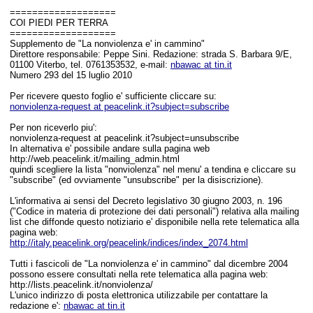
===================
COI PIEDI PER TERRA
===================
Supplemento de "La nonviolenza e' in cammino"
Direttore responsabile: Peppe Sini. Redazione: strada S. Barbara 9/E,
01100 Viterbo, tel. 0761353532, e-mail:
nbawac at tin.it
Numero 293 del 15 luglio 2010
Per ricevere questo foglio e' sufficiente cliccare su:
nonviolenza-request at peacelink.it?subject=subscribe
Per non riceverlo piu':
nonviolenza-request at peacelink.it?subject=unsubscribe
In alternativa e' possibile andare sulla pagina web
http://web.peacelink.it/mailing_admin.html
quindi scegliere la lista "nonviolenza" nel menu' a tendina e cliccare su
"subscribe" (ed ovviamente "unsubscribe" per la disiscrizione).
L'informativa ai sensi del Decreto legislativo 30 giugno 2003, n. 196
("Codice in materia di protezione dei dati personali") relativa alla mailing
list che diffonde questo notiziario e' disponibile nella rete telematica alla
pagina web:
http://italy.peacelink.org/peacelink/indices/index_2074.html
Tutti i fascicoli de "La nonviolenza e' in cammino" dal dicembre 2004
possono essere consultati nella rete telematica alla pagina web:
http://lists.peacelink.it/nonviolenza/
L'unico indirizzo di posta elettronica utilizzabile per contattare la
redazione e':
nbawac at tin.it