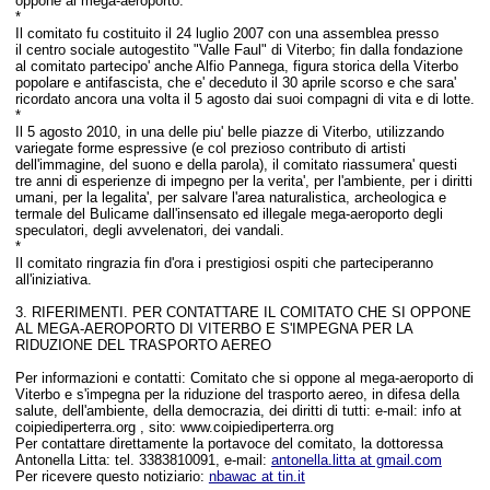
oppone al mega-aeroporto.
*
Il comitato fu costituito il 24 luglio 2007 con una assemblea presso
il centro sociale autogestito "Valle Faul" di Viterbo; fin dalla fondazione
al comitato partecipo' anche Alfio Pannega, figura storica della Viterbo
popolare e antifascista, che e' deceduto il 30 aprile scorso e che sara'
ricordato ancora una volta il 5 agosto dai suoi compagni di vita e di lotte.
*
Il 5 agosto 2010, in una delle piu' belle piazze di Viterbo, utilizzando
variegate forme espressive (e col prezioso contributo di artisti
dell'immagine, del suono e della parola), il comitato riassumera' questi
tre anni di esperienze di impegno per la verita', per l'ambiente, per i diritti
umani, per la legalita', per salvare l'area naturalistica, archeologica e
termale del Bulicame dall'insensato ed illegale mega-aeroporto degli
speculatori, degli avvelenatori, dei vandali.
*
Il comitato ringrazia fin d'ora i prestigiosi ospiti che parteciperanno
all'iniziativa.
3. RIFERIMENTI. PER CONTATTARE IL COMITATO CHE SI OPPONE
AL MEGA-AEROPORTO DI VITERBO E S'IMPEGNA PER LA
RIDUZIONE DEL TRASPORTO AEREO
Per informazioni e contatti: Comitato che si oppone al mega-aeroporto di
Viterbo e s'impegna per la riduzione del trasporto aereo, in difesa della
salute, dell'ambiente, della democrazia, dei diritti di tutti: e-mail: info at
coipiediperterra.org , sito: www.coipiediperterra.org
Per contattare direttamente la portavoce del comitato, la dottoressa
Antonella Litta: tel. 3383810091, e-mail:
antonella.litta at gmail.com
Per ricevere questo notiziario:
nbawac at tin.it