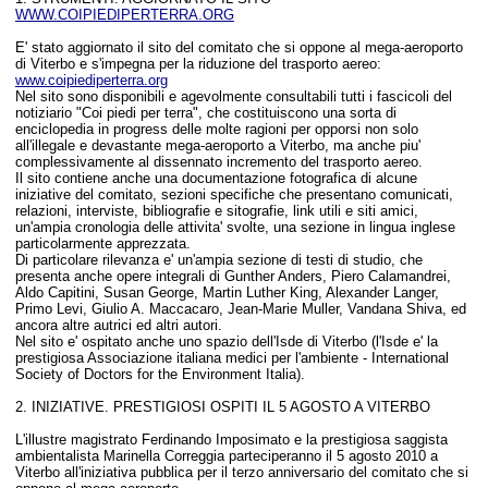
WWW.COIPIEDIPERTERRA.ORG
E' stato aggiornato il sito del comitato che si oppone al mega-aeroporto
di Viterbo e s'impegna per la riduzione del trasporto aereo:
www.coipiediperterra.org
Nel sito sono disponibili e agevolmente consultabili tutti i fascicoli del
notiziario "Coi piedi per terra", che costituiscono una sorta di
enciclopedia in progress delle molte ragioni per opporsi non solo
all'illegale e devastante mega-aeroporto a Viterbo, ma anche piu'
complessivamente al dissennato incremento del trasporto aereo.
Il sito contiene anche una documentazione fotografica di alcune
iniziative del comitato, sezioni specifiche che presentano comunicati,
relazioni, interviste, bibliografie e sitografie, link utili e siti amici,
un'ampia cronologia delle attivita' svolte, una sezione in lingua inglese
particolarmente apprezzata.
Di particolare rilevanza e' un'ampia sezione di testi di studio, che
presenta anche opere integrali di Gunther Anders, Piero Calamandrei,
Aldo Capitini, Susan George, Martin Luther King, Alexander Langer,
Primo Levi, Giulio A. Maccacaro, Jean-Marie Muller, Vandana Shiva, ed
ancora altre autrici ed altri autori.
Nel sito e' ospitato anche uno spazio dell'Isde di Viterbo (l'Isde e' la
prestigiosa Associazione italiana medici per l'ambiente - International
Society of Doctors for the Environment Italia).
2. INIZIATIVE.
PRESTIGIOSI OSPITI IL 5 AGOSTO A VITERBO
L'illustre magistrato Ferdinando Imposimato e la prestigiosa saggista
ambientalista Marinella Correggia parteciperanno il 5 agosto 2010 a
Viterbo all'iniziativa pubblica per il terzo anniversario del comitato che si