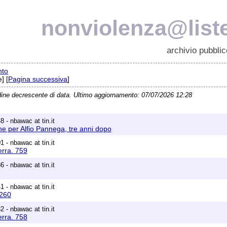
nonviolenza@liste
archivio pubblic
nto
] [
Pagina successiva
]
dine decrescente di data. Ultimo aggiornamento: 07/07/2026 12:28
 - nbawac at tin.it
ne per Alfio Pannega, tre anni dopo
 - nbawac at tin.it
erra. 759
 - nbawac at tin.it
 - nbawac at tin.it
1260
 - nbawac at tin.it
erra. 758