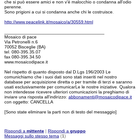
che si può essere amici e non v'è malocchio o condanna all'odio
perenne.
Sono prigioni a cui si condanna anche chi le costruisce.
http://www.peacelin
k.it/mosaico/
a/30559.html
____________
_________
_________
_________
_
Mosaico di pace
Via Petronelli n.6
70052 Bisceglie (BA)
tel. 080-395.35.07
fax 080-395.34.50
www.mosaicodipace.
it
Nel rispetto di quanto disposto dal D.Lgs 196/2003 Le
comunichiamo che i suoi dati sono stati inseriti nel nostro
database per acquisizione diretta o per tramite di terzi e saranno
usati esclusivamente per comunicarLe le nostre iniziative. Qualora
non intendesse ricevere ulteriori comunicazioni la preghiamo di
inviare una risposta all'indirizzo:
abbonamenti@
mosaicodipace.
it
con oggetto: CANCELLA
[Sono state eliminare la parti non di testo del messaggio]
__._,_.___
Rispondi a
mittente
|
Rispondi a
gruppo
Messaggi sullo stesso tema
(
1
)