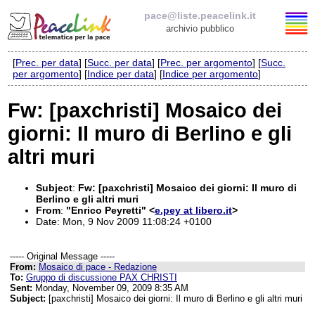
pace@liste.peacelink.it
archivio pubblico
[
Prec. per data
] [
Succ. per data
] [
Prec. per argomento
] [
Succ.
Elenco delle liste
per argomento
] [
Indice per data
] [
Indice per argomento
]
pace@liste.peacelink.it
Fw: [paxchristi] Mosaico dei
giorni: Il muro di Berlino e gli
Iscrizione / Cancellazione
altri muri
Policy delle liste di PeaceLink
Subject
:
Fw: [paxchristi] Mosaico dei giorni: Il muro di
Informativa sulla privacy
Berlino e gli altri muri
From
:
"Enrico Peyretti" <
e.pey at libero.it
>
Date: Mon, 9 Nov 2009 11:08:24 +0100
Richieste di rimozione
----- Original Message -----
From:
Mosaico di pace - Redazione
To:
Gruppo di discussione PAX CHRISTI
Sent:
Monday, November 09, 2009 8:35 AM
Subject:
[paxchristi] Mosaico dei giorni: Il muro di Berlino e gli altri muri