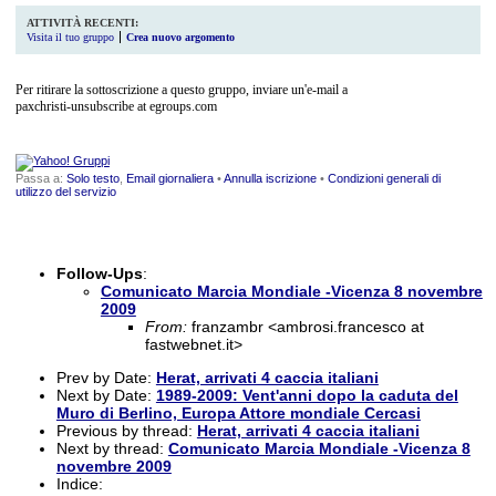
ATTIVITÀ RECENTI:
Visita il tuo gruppo
Crea nuovo argomento
Per ritirare la sottoscrizione a questo gruppo, inviare un'e-mail a
paxchristi-unsubscribe at egroups.com
Passa a:
Solo testo
,
Email giornaliera
•
Annulla iscrizione
•
Condizioni generali di
utilizzo del servizio
__,_._,___
Follow-Ups
:
Comunicato Marcia Mondiale -Vicenza 8 novembre
2009
From:
franzambr <ambrosi.francesco at
fastwebnet.it>
Prev by Date:
Herat, arrivati 4 caccia italiani
Next by Date:
1989-2009: Vent'anni dopo la caduta del
Muro di Berlino, Europa Attore mondiale Cercasi
Previous by thread:
Herat, arrivati 4 caccia italiani
Next by thread:
Comunicato Marcia Mondiale -Vicenza 8
novembre 2009
Indice: