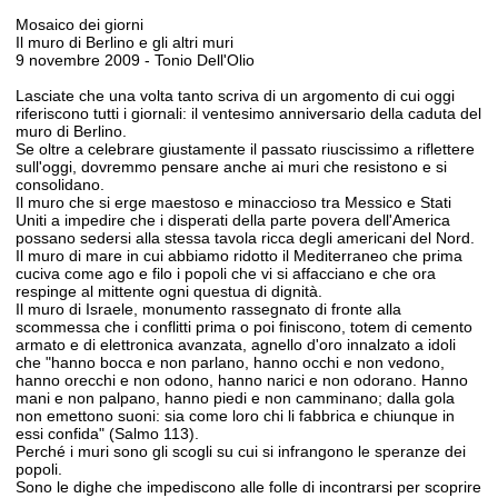
Mosaico dei giorni
Il muro di Berlino e gli altri muri
9 novembre 2009 - Tonio Dell'Olio
Lasciate che una volta tanto scriva di un argomento di cui oggi
riferiscono tutti i giornali: il ventesimo anniversario della caduta del
muro di Berlino.
Se oltre a celebrare giustamente il passato riuscissimo a riflettere
sull'oggi, dovremmo pensare anche ai muri che resistono e si
consolidano.
Il muro che si erge maestoso e minaccioso tra Messico e Stati
Uniti a impedire che i disperati della parte povera dell'America
possano sedersi alla stessa tavola ricca degli americani del Nord.
Il muro di mare in cui abbiamo ridotto il Mediterraneo che prima
cuciva come ago e filo i popoli che vi si affacciano e che ora
respinge al mittente ogni questua di dignità.
Il muro di Israele, monumento rassegnato di fronte alla
scommessa che i conflitti prima o poi finiscono, totem di cemento
armato e di elettronica avanzata, agnello d'oro innalzato a idoli
che "hanno bocca e non parlano, hanno occhi e non vedono,
hanno orecchi e non odono, hanno narici e non odorano. Hanno
mani e non palpano, hanno piedi e non camminano; dalla gola
non emettono suoni: sia come loro chi li fabbrica e chiunque in
essi confida" (Salmo 113).
Perché i muri sono gli scogli su cui si infrangono le speranze dei
popoli.
Sono le dighe che impediscono alle folle di incontrarsi per scoprire