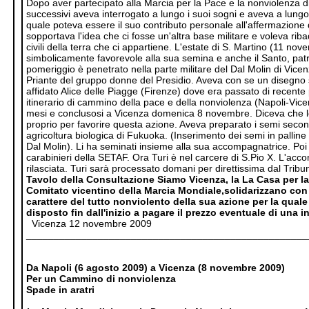
Dopo aver partecipato alla Marcia per la Pace e la nonviolenza d
successivi aveva interrogato a lungo i suoi sogni e aveva a lung
quale poteva essere il suo contributo personale all'affermazione
sopportava l'idea che ci fosse un'altra base militare e voleva ribadi
civili della terra che ci appartiene.
L'estate di S. Martino (11 nov
simbolicamente favorevole alla sua semina e anche il Santo, patr
pomeriggio è penetrato nella parte militare del Dal Molin di Vic
Priante del gruppo donne del Presidio. Aveva con se un disegno 
affidato Alice delle Piagge (Firenze) dove era passato di recente
itinerario di cammino della pace e della nonviolenza (Napoli-Vicen
mesi e conclusosi a Vicenza domenica 8 novembre. Diceva che l
proprio per favorire questa azione. Aveva preparato i semi second
agricoltura biologica di Fukuoka. (Inserimento dei semi in palline d
Dal Molin). Li ha seminati insieme alla sua accompagnatrice. Poi 
carabinieri della SETAF. Ora Turi è nel carcere di S.Pio X. L'acc
rilasciata. Turi sarà processato domani per direttissima dal Tribu
Tavolo della Consultazione Siamo Vicenza, la La Casa per la 
Comitato vicentino della Marcia Mondiale,solidarizzano con 
carattere del tutto nonviolento della sua azione per la qual
disposto fin dall'inizio a pagare il prezzo eventuale di una i
Vicenza 12 novembre 2009
___________________________________________________
Da Napoli (6 agosto 2009) a Vicenza (8 novembre 2009)
Per un Cammino di nonviolenza
Spade in aratri