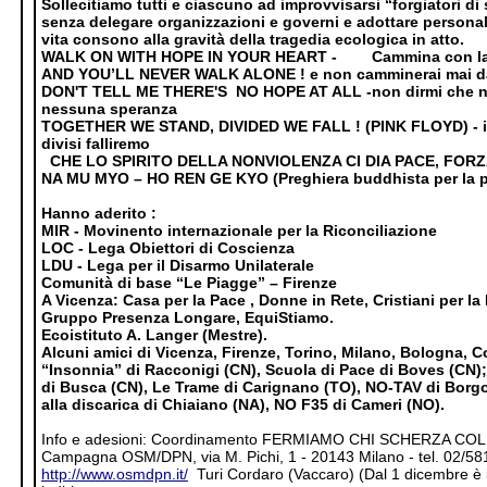
Sollecitiamo tutti e ciascuno ad improvvisarsi “forgiatori di s
senza delegare organizzazioni e governi e adottare personal
vita consono alla gravità della tragedia ecologica in atto.
WALK
ON
WITH HOPE IN YOUR HEART -
Cammina con la
AND YOU’LL NEVER WALK ALONE ! e non camminerai mai d
DON'T TELL ME THERE'S
NO HOPE AT ALL -non dirmi che n
nessuna speranza
TOGETHER WE STAND, DIVIDED WE FALL !
(PINK FLOYD) - 
divisi falliremo
CHE LO SPIRITO DELLA NONVIOLENZA CI DIA PACE, FORZ
NA MU MYO – HO REN GE KYO (Preghiera buddhista per la p
Hanno aderito :
MIR - Movinento internazionale per la Riconciliazione
LOC - Lega Obiettori di Coscienza
LDU - Lega per il Disarmo Unilaterale
Comunità di base “Le Piagge” – Firenze
A Vicenza: Casa per la Pace , Donne in Rete, Cristiani per la P
Gruppo Presenza Longare, EquiStiamo.
Ecoistituto A. Langer (Mestre).
Alcuni amici di Vicenza, Firenze, Torino, Milano, Bologna, C
“Insonnia” di Racconigi (CN), Scuola di Pace di Boves (CN
di Busca (CN), Le Trame di Carignano (TO), NO-TAV di Borgo
alla discarica di Chiaiano (NA), NO F35 di Cameri (NO).
Info e adesioni: Coordinamento FERMIAMO CHI SCHERZA CO
Campagna OSM/DPN, via M. Pichi, 1 - 20143 Milano - tel. 02/5
http://www.osmdpn.it/
Turi Cordaro (Vaccaro) (Dal 1 dicembre è