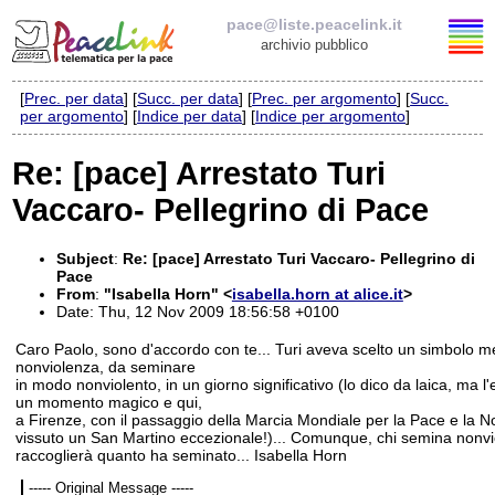
pace@liste.peacelink.it
archivio pubblico
[
Prec. per data
] [
Succ. per data
] [
Prec. per argomento
] [
Succ.
Elenco delle liste
per argomento
] [
Indice per data
] [
Indice per argomento
]
pace@liste.peacelink.it
Re: [pace] Arrestato Turi
Vaccaro- Pellegrino di Pace
Iscrizione / Cancellazione
Policy delle liste di PeaceLink
Subject
:
Re: [pace] Arrestato Turi Vaccaro- Pellegrino di
Pace
From
:
"Isabella Horn" <
isabella.horn at alice.it
>
Informativa sulla privacy
Date: Thu, 12 Nov 2009 18:56:58 +0100
Caro Paolo, sono d'accordo con te... Turi aveva scelto un simbolo mer
Richieste di rimozione
nonviolenza, da seminare
in modo nonviolento, in un giorno significativo (lo dico da laica, ma l
un momento magico e qui,
a Firenze, con il passaggio della Marcia Mondiale per la Pace e la 
vissuto un San Martino eccezionale!)... Comunque, chi semina nonvi
raccoglierà quanto ha seminato... Isabella Horn
----- Original Message -----