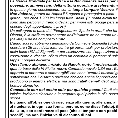
La Marcia Mondiale
per la Pace e la Nonviolenza passa per V
novembre, anniversario della vittoria popolare ai referendum
In questo giorno concludiamo, con la
tappa Longare-Vicenza
, 
Nonviolenza
, partito da Napoli il 6 agosto e proseguito a piedi 
giorno,
per circa 1.900 km lungo tutta l'Italia. (In realtà alcuni tra
sono stati percorsi in treno o deviati per imprevisti, piogge persiste
rispetto degli appuntamenti presi)
Un pellegrino di pace dei “Ploughshares- Spade in aratri” che ha
Olanda, è la staffetta permanente dell’iniziativa: ne ha tenuto un 
(ballata) e ne ha composto l’
inno.
L'anno scorso abbiamo camminato da Comiso e Sigonella (Sicilia
ricordare i 25 anni della lotta contro gli euromissili, per protestare
della base USA di Sigonella e per solidazzare con l'opposizione 
costruzione a Vicenza. Allora circa un centinaio di persone si unir
tappa: Longare-Vicenza.
Quest'anno abbiamo iniziato da Napoli, porto “nuclearizzat
quanto base della VI Flotta, nuovo Comando navale USA per l’Eu
approdo di portaerei e sommergibili che sono “centrali nucleari ga
sottolineare che il disarmo nucleare richiede anche l’opposizione 
producono sì energia elettrica, ma sono fratelli gemelli degli impi
bombe atomiche.
Camminate con noi anche solo per qualche passo.!
Certi che
infinite, invitiamo ciascuno a impegnarsi quel pizzico in più
rispe
sinora.
Invitiamo all'obiezione di coscienza alla guerra, alle armi, al
al nucleare, in ogni sua forma
perchè, come disse Tolstoj, 
dall'alto, con conferenze di pace (che si tengono con pochi 
secoli!), ma con l'iniziativa di ciascuno di noi.