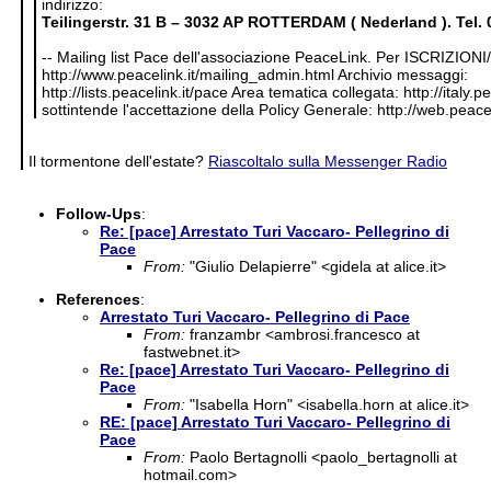
indirizzo:
Teilingerstr.
31 B – 3032 AP ROTTERDAM ( Nederland ). Tel. 
-- Mailing list Pace dell'associazione PeaceLink. Per ISCRIZI
http://www.peacelink.it/mailing_admin.html Archivio messaggi:
http://lists.peacelink.it/pace Area tematica collegata: http://italy.
sottintende l'accettazione della Policy Generale: http://web.peacel
Il tormentone dell'estate?
Riascoltalo sulla Messenger Radio
Follow-Ups
:
Re: [pace] Arrestato Turi Vaccaro- Pellegrino di
Pace
From:
"Giulio Delapierre" <gidela at alice.it>
References
:
Arrestato Turi Vaccaro- Pellegrino di Pace
From:
franzambr <ambrosi.francesco at
fastwebnet.it>
Re: [pace] Arrestato Turi Vaccaro- Pellegrino di
Pace
From:
"Isabella Horn" <isabella.horn at alice.it>
RE: [pace] Arrestato Turi Vaccaro- Pellegrino di
Pace
From:
Paolo Bertagnolli <paolo_bertagnolli at
hotmail.com>