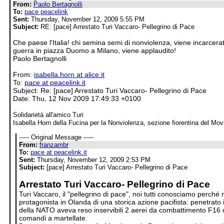
From:
Paolo Bertagnolli
To:
pace peacelink
Sent:
Thursday, November 12, 2009 5:55 PM
Subject:
RE: [pace] Arrestato Turi Vaccaro- Pellegrino di Pace
Che paese l'Italia! chi semina semi di nonviolenza, viene incarcera
guerra in piazza Duomo a Milano, viene applaudito!
Paolo Bertagnolli
From:
isabella.horn at alice.it
To:
pace at peacelink.it
Subject: Re: [pace] Arrestato Turi Vaccaro- Pellegrino di Pace
Date: Thu, 12 Nov 2009 17:49:33 +0100
Solidarietà all'amico Turi
Isabella Horn della Fucina per la Nonviolenza, sezione fiorentina del Mo
----- Original Message -----
From:
franzambr
To:
pace at peacelink.it
Sent:
Thursday, November 12, 2009 2:53 PM
Subject:
[pace] Arrestato Turi Vaccaro- Pellegrino di Pace
Arrestato Turi Vaccaro- Pellegrino di Pace
Turi Vaccaro, il "pellegrino di pace", noi tutti conosciamo perché 
protagonista in Olanda di una storica azione pacifista: penetrato 
della NATO aveva reso inservibili 2 aerei da combattimento F16 
comandi a martellate.