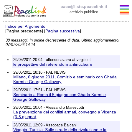
pace@liste.peacelink.it
archivio pubblico
Indice per Argomento
Elenco delle liste
[Pagina precedente] [
Pagina successiva
]
38 messaggi, in ordine decrescente di data. Ultimo aggiornamento:
pace@liste.peacelink.it
07/07/2026 14:14
Iscrizione / Cancellazione
29/05/2011 20:04 - alfonsonavarra at virgilio.it
le prospettive del referendum antinucleare
Policy delle liste di PeaceLink
29/05/2011 18:16 - PAL NEWS
Milano, 6 giugno 2011, Comizio e seminario con Ghada
Karmi e George Galloway
Informativa sulla privacy
29/05/2011 17:51 - PAL NEWS
Seminario a Roma il 5 giugno con Ghada Karmi e
Richieste di rimozione
George Galloway
29/05/2011 10:04 - Alessandro Marescotti
La prevenzione dei conflitti armati, convegno a Vicenza
(3-5 giugno)
28/05/2011 12:09 - Assopace Balcani
Viaggio: Tunisia: Sulle strade della rivoluzione e la