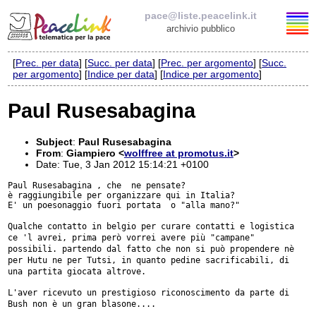
pace@liste.peacelink.it
archivio pubblico
[
Prec. per data
] [
Succ. per data
] [
Prec. per argomento
] [
Succ.
Elenco delle liste
per argomento
] [
Indice per data
] [
Indice per argomento
]
pace@liste.peacelink.it
Paul Rusesabagina
Iscrizione / Cancellazione
Subject
:
Paul Rusesabagina
From
:
Giampiero <
wolffree at promotus.it
>
Policy delle liste di PeaceLink
Date: Tue, 3 Jan 2012 15:14:21 +0100
Paul Rusesabagina , che  ne pensate?

è raggiungibile per organizzare qui in Italia?

Informativa sulla privacy
E' un poesonaggio fuori portata  o "alla mano?"

Qualche contatto in belgio per curare contatti e logistica
Richieste di rimozione
ce 'l
avrei, prima però vorrei avere più "campane"
possibili.
partendo dal fatto che non si può propendere nè
per Hutu ne per
Tutsi, in quanto pedine sacrificabili, di
una partita giocata altrove.
L'aver ricevuto un prestigioso riconoscimento da parte di
Bush non è
un gran blasone....