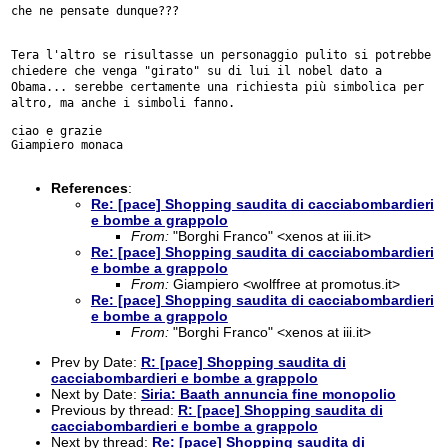
che ne pensate dunque???

Tera l'altro se risultasse un personaggio pulito si potrebbe
chiedere che venga "girato" su di lui il nobel dato a
Obama...
serebbe certamente una richiesta più simbolica per
altro, ma anche i
simboli fanno.
ciao e grazie

Giampiero monaca

References
:
Re: [pace] Shopping saudita di cacciabombardieri
e bombe a grappolo
From:
"Borghi Franco" <xenos at iii.it>
Re: [pace] Shopping saudita di cacciabombardieri
e bombe a grappolo
From:
Giampiero <wolffree at promotus.it>
Re: [pace] Shopping saudita di cacciabombardieri
e bombe a grappolo
From:
"Borghi Franco" <xenos at iii.it>
Prev by Date:
R: [pace] Shopping saudita di
cacciabombardieri e bombe a grappolo
Next by Date:
Siria: Baath annuncia fine monopolio
Previous by thread:
R: [pace] Shopping saudita di
cacciabombardieri e bombe a grappolo
Next by thread:
Re: [pace] Shopping saudita di