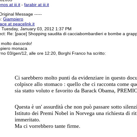
nos at iii.it
-
farabir at iii.it
 Original Message -----
m:
Giampiero
ace at peacelink.it
: Tuesday, January 03, 2012 1:37 PM
ect: Re: [pace] Shopping saudita di cacciabombardieri e bombe a grap
 molto daccordo!
piero monaca
orno 03/gen/12, alle ore 12:20, Borghi Franco ha scritto:
Ci sarebbero molto punti da evidenziare in questo doc
colpisce allo stomaco : quello che ci racconta come qu
sia statto voluto e favorito da Barack Obama, PR
Questa è un' assurdità che non può passare sotto silenzi
Istituto dei Premi Nobel in Norvega una richiesta di r
immeritato.
Ma ci vorrebbero tante firme.