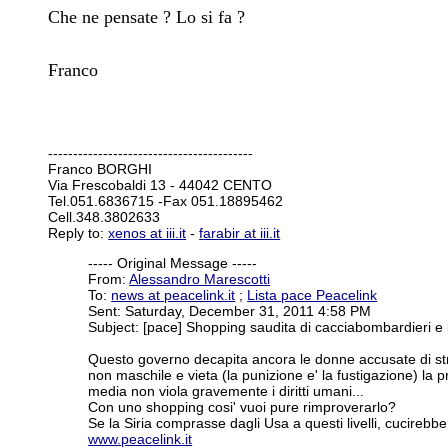
Che ne pensate ? Lo si fa ?
Franco
-----------------------------------------
Franco BORGHI
Via Frescobaldi 13 - 44042 CENTO
Tel.051.6836715 -Fax 051.18895462
Cell.348.3802633
Reply to:
xenos at iii.it
-
farabir at iii.it
----- Original Message -----
From:
Alessandro Marescotti
To:
news at peacelink.it
;
Lista pace Peacelink
Sent: Saturday, December 31, 2011 4:58 PM
Subject: [pace] Shopping saudita di cacciabombardieri 
Questo governo decapita ancora le donne accusate di str
non maschile e vieta (la punizione e' la fustigazione) la 
media non viola gravemente i diritti umani...
Con uno shopping cosi' vuoi pure rimproverarlo?
Se la Siria comprasse dagli Usa a questi livelli, cucirebbe 
www.peacelink.it