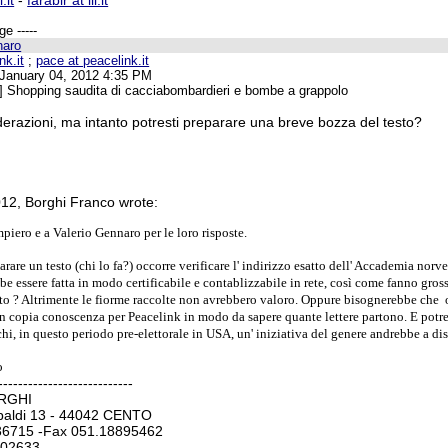
.it
-
farabir at iii.it
e -----
naro
nk.it
;
pace at peacelink.it
anuary 04, 2012 4:35 PM
] Shopping saudita di cacciabombardieri e bombe a grappolo
derazioni, ma intanto potresti preparare una breve bozza del testo?
012, Borghi Franco wrote:
piero e a Valerio Gennaro per le loro risposte.
arare un testo (chi lo fa?) occorre verificare l' indirizzo esatto dell' Accademia norve
e essere fatta in modo certificabile e contablizzabile in rete, così come fanno gros
nto ? Altrimente le fiorme raccolte non avrebbero valoro. Oppure bisognerebbe che 
 copia conoscenza per Peacelink in modo da sapere quante lettere partono. E potreb
chi, in questo periodo pre-elettorale in USA, un' iniziativa del genere andrebbe a d
o
---------------------------
ORGHI
baldi 13 - 44042 CENTO
36715 -Fax 051.18895462
802633