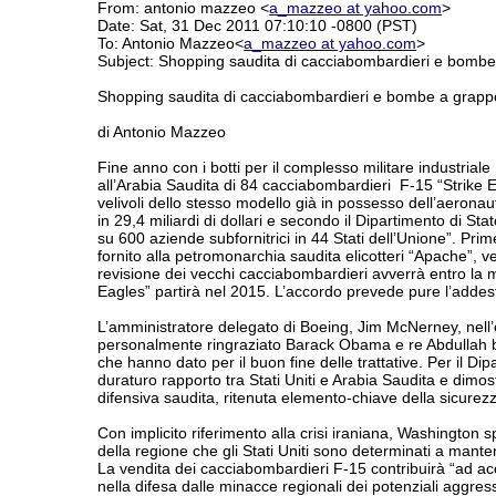
From: antonio mazzeo <
a_mazzeo at yahoo.com
>
Date: Sat, 31 Dec 2011 07:10:10 -0800 (PST)
To: Antonio Mazzeo<
a_mazzeo at yahoo.com
>
Subject: Shopping saudita di cacciabombardieri e bombe
Shopping saudita di cacciabombardieri e bombe a grapp
di Antonio Mazzeo
Fine anno con i botti per il complesso militare industria
all’Arabia Saudita di 84 cacciabombardieri F-15 “Strike 
velivoli dello stesso modello già in possesso dell’aeronauti
in 29,4 miliardi di dollari e secondo il Dipartimento di Sta
su 600 aziende subfornitrici in 44 Stati dell’Unione”. Pri
fornito alla petromonarchia saudita elicotteri “Apache”, v
revisione dei vecchi cacciabombardieri avverrà entro la 
Eagles” partirà nel 2015. L’accordo prevede pure l’addestr
L’amministratore delegato di Boeing, Jim McNerney, nel
personalmente ringraziato Barack Obama e re Abdullah bi
che hanno dato per il buon fine delle trattative. Per il Dipa
duraturo rapporto tra Stati Uniti e Arabia Saudita e dim
difensiva saudita, ritenuta elemento-chiave della sicurezz
Con implicito riferimento alla crisi iraniana, Washington
della regione che gli Stati Uniti sono determinati a manten
La vendita dei cacciabombardieri F-15 contribuirà “ad acc
nella difesa dalle minacce regionali dei potenziali aggres