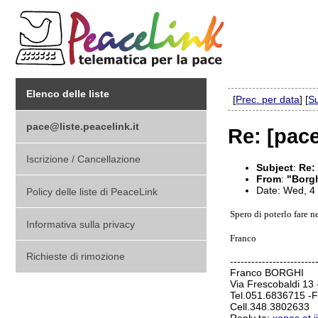
Elenco delle liste
[
Prec. per data
] [
Su
pace@liste.peacelink.it
Re: [pac
Iscrizione / Cancellazione
Subject
:
Re:
From
:
"Borgh
Date: Wed, 4
Policy delle liste di PeaceLink
Spero di poterlo fare n
Informativa sulla privacy
Franco
Richieste di rimozione
------------------------
Franco BORGHI
Via Frescobaldi 1
Tel.051.6836715 -
Cell.348.3802633