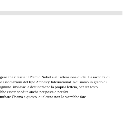
gese che rilascia il Premio Nobel e all' attenzione di chi. La raccolta di
se associazioni del tipo Amnesty International. Noi siamo in grado di
ognuno inviasse a destinazione la propria lettera, con un testo
be essere spedita anche per posta o per fax.
isturbare Obama e questo qualcuno non lo vorrebbe fare....!