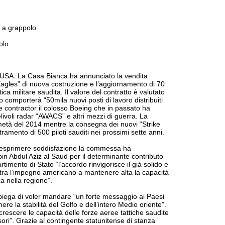
 a grappolo
olo
le USA. La Casa Bianca ha annunciato la vendita
Eagles” di nuova costruzione e l’aggiornamento di 70
ca militare saudita. Il valore del contratto è valutato
to comporterà “50mila nuovi posti di lavoro distribuiti
me contractor il colosso Boeing che in passato ha
elivoli radar “AWACS” e altri mezzi di guerra. La
metà del 2014 mentre la consegna dei nuovi “Strike
amento di 500 piloti sauditi nei prossimi sette anni.
l’esprimere soddisfazione la commessa ha
n Abdul Aziz al Saud per il determinante contributo
rtimento di Stato “l’accordo rinvigorisce il già solido e
ostra l’impegno americano a mantenere alta la capacità
a nella regione”.
 spiega di voler mandare “un forte messaggio ai Paesi
ere la stabilità del Golfo e dell’intero Medio oriente”.
rescere le capacità delle forze aeree tattiche saudite
sori”. Grazie al contingente statunitense di stanza