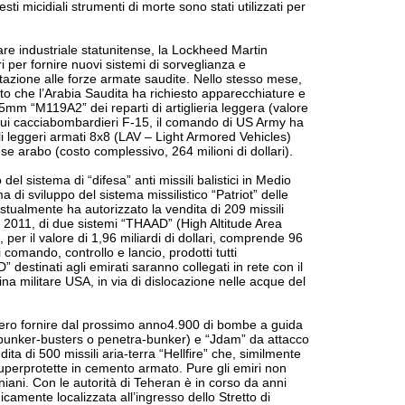
esti micidiali strumenti di morte sono stati utilizzati per
re industriale statunitense, la Lockheed Martin
ri per fornire nuovi sistemi di sorveglianza e
otazione alle forze armate saudite. Nello stesso mese,
 che l’Arabia Saudita ha richiesto apparecchiature e
m “M119A2” dei reparti di artiglieria leggera (valore
rdo sui cacciabombardieri F-15, il comando di US Army ha
oli leggeri armati 8x8 (LAV – Light Armored Vehicles)
se arabo (costo complessivo, 264 milioni di dollari).
el sistema di “difesa” anti missili balistici in Medio
 di sviluppo del sistema missilistico “Patriot” delle
estualmente ha autorizzato la vendita di 209 missili
bre 2011, di due sistemi “THAAD” (High Altitude Area
per il valore di 1,96 miliardi di dollari, comprende 96
i comando, controllo e lancio, prodotti tutti
destinati agli emirati saranno collegati in rete con il
na militare USA, in via di dislocazione nelle acque del
rebbero fornire dal prossimo anno4.900 di bombe a guida
te bunker-busters o penetra-bunker) e “Jdam” da attacco
ta di 500 missili aria-terra “Hellfire” che, similmente
superprotette in cemento armato. Pure gli emiri non
aniani. Con le autorità di Teheran è in corso da anni
icamente localizzata all’ingresso dello Stretto di