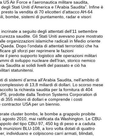
 la US Air Force e l’aeronautica militare saudita,
degli Stati Uniti d’America e l’Arabia Saudita”. Infine è
presto la vendita di 70 elicotteri d’attacco AH-64
sili, bombe, sistemi di puntamento, radar e visori
 incrinate a seguito degli attentati dell’11 settembre
sicurezza saudite. Gli Stati Uniti avevano pure mostrato
 alle organizzazioni islamiche radicali in Medio oriente
l-Qaeda. Dopo l’ondata di attentati terroristici che ha
ficare gli sforzi per reprimere le fazioni
il pieno supporto logistico alle operazioni militari
ammi di sviluppo nucleare dell’Iran, storico nemico
a Saudita ai solidi livelli del passato e ciò ha
itari statunitensi.
ti di sistemi d’arma all’Arabia Saudita, nell’ambito di
complessivo di 13,8 miliardi di dollari. Lo scorso mese
accolto la richiesta saudita per la fornitura di 404
 prodotte dalla Textron Systems Corporation di
 355 milioni di dollari e comprende i costi
e contractor USA per un biennio.
gerate cluster bombs, le bombe a grappolo proibite
l’1 agosto 2010, mai ratificata da Washington. Le CBU-
appolo del tipo CBU-97, 450 kg di peso e a caduta
ub munizioni BLU-108, a loro volta dotati di quattro
er, individuano e colpiscono carri armati, blindati,