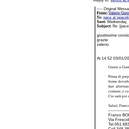
Reply to:
xenos at iii
----- Original Messag
From:
Valerio Gen
To:
pace at peaceli
Sent:
Wednesday, J
Subject:
Re: [pace
giustissime consi
grazie
valerio
At 14.52 03/01/2
Grazie a Giam
Prima di prep
forme dovrebb
fare altretta
comune, e con
Cio sarà poi 
Saluti, Franc
--------------
Franco B
Via Fresco
Tel.051.68
Cell.348.3