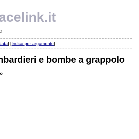
celink.it
o
 data
] [
Indice per argomento
]
mbardieri e bombe a grappolo
lo