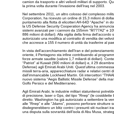
camion da trasporto e altri velivoli militari di supporto. Qu
la prima volta durante l’invasione dell’Iraq nel 2003.
Nel settembre 2011, un altro colosso del complesso milita
Corporation, ha ricevuto un ordine di 15,3 milioni di dolla
puntamento alla flotta di elicotteri AH-64D “Apache” in d
la US Defense Security Cooperation Agency ha annunciato
sistemi avanzati per i cannoni da 155mm “M777A2” e 105m
886 milioni di dollari). Alla vigilia della firma dell’acco
autorizzato una modifica al contratto di vendita dei veliv
che accresce a 155 il numero di unità da trasferire al pae
In vista dell’accerchiamento dell’Iran e del potenziamento d
oriente, il Pentagono sta infine contribuendo al programma
forze armate saudite (valore 1,7 miliardi di dollari). Cont
“Patriot” al Kuwait (900 milioni di dollari) e, il 29 dicem
Defense) agli Emirati Arabi Uniti. Quest’ultima commessa, 
missili terra-aria, apparecchiature radar e relativi centri d
dall’immancabile Lockheed Martin. Gli intercettori “THAAD” 
nuovo sistema “Aegis Ballistic Missile Defense” della mari
Golfo Persico e del Mediterraneo.
Agli Emirati Arabi, le industrie militari statunitensi pot
di precisione, laser o Gps, del tipo “Rnep” (le cosiddet
diretto. Washington ha già autorizzato a settembre la vendi
alle “Rnep” e alle “Jdams”, possono perforare strutture 
disdegnerebbero un blitz contro i presunti siti nucleari ir
una disputa sulla sovranità dell’isola di Abu Musa, strateg