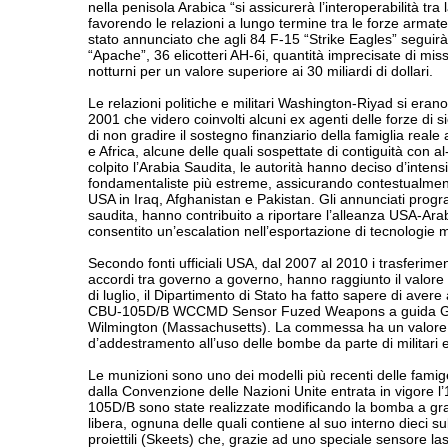
nella penisola Arabica “si assicurerà l’interoperabilità tra
favorendo le relazioni a lungo termine tra le forze armate 
stato annunciato che agli 84 F-15 “Strike Eagles” seguirà 
“Apache”, 36 elicotteri AH-6i, quantità imprecisate di mis
notturni per un valore superiore ai 30 miliardi di dollari.
Le relazioni politiche e militari Washington-Riyad si erano
2001 che videro coinvolti alcuni ex agenti delle forze di 
di non gradire il sostegno finanziario della famiglia reale
e Africa, alcune delle quali sospettate di contiguità con a
colpito l’Arabia Saudita, le autorità hanno deciso d’intensi
fondamentaliste più estreme, assicurando contestualmente 
USA in Iraq, Afghanistan e Pakistan. Gli annunciati progr
saudita, hanno contribuito a riportare l’alleanza USA-Arabi
consentito un’escalation nell’esportazione di tecnologie mil
Secondo fonti ufficiali USA, dal 2007 al 2010 i trasferimen
accordi tra governo a governo, hanno raggiunto il valore 
di luglio, il Dipartimento di Stato ha fatto sapere di avere 
CBU-105D/B WCCMD Sensor Fuzed Weapons a guida GPS,
Wilmington (Massachusetts). La commessa ha un valore di
d’addestramento all’uso delle bombe da parte di militari 
Le munizioni sono uno dei modelli più recenti delle fami
dalla Convenzione delle Nazioni Unite entrata in vigore 
105D/B sono state realizzate modificando la bomba a gr
libera, ognuna delle quali contiene al suo interno dieci s
proiettili (Skeets) che, grazie ad uno speciale sensore las