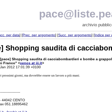
pace@liste.pea
archivio pubblic
cc. per data
] [
Prec. per argomento
] [
Succ. per argomento
] [
Indice per
e] Shopping saudita di cacciabo
 [pace] Shopping saudita di cacciabombardieri e bombe a grappo
i Franco" <
xenos at iii.it
>
 Jan 2012 17:01:39 +0100
ei prossimi giorni, ma dovrebbe essere un lavoro a più mani.
-----------------
3 - 44042 CENTO
Fax 051.18895462