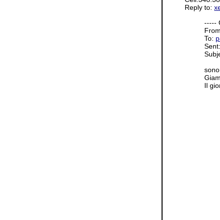
Reply to:
xe
-----
Fro
To:
p
Sent
Subj
sono
Giam
Il gi