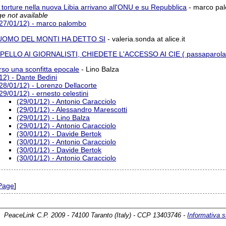
 torture nella nuova Libia arrivano all'ONU e su Repubblica
- marco pa
e not available
(27/01/12) - marco palombo
UOMO DEL MONTI HA DETTO SI
- valeria.sonda at alice.it
PELLO AI GIORNALISTI, CHIEDETE L'ACCESSO AI CIE ( passaparola
rso una sconfitta epocale
- Lino Balza
12) - Dante Bedini
28/01/12) - Lorenzo Dellacorte
29/01/12) - ernesto celestini
(29/01/12) - Antonio Caracciolo
(29/01/12) - Alessandro Marescotti
(29/01/12) - Lino Balza
(29/01/12) - Antonio Caracciolo
(30/01/12) - Davide Bertok
(30/01/12) - Antonio Caracciolo
(30/01/12) - Davide Bertok
(30/01/12) - Antonio Caracciolo
Page
]
PeaceLink C.P. 2009 - 74100 Taranto (Italy) - CCP 13403746 -
Informativa s