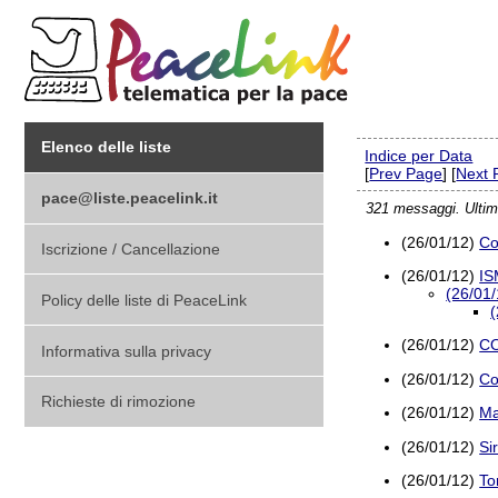
Elenco delle liste
Indice per Data
[
Prev Page
] [
Next 
pace@liste.peacelink.it
321 messaggi. Ultim
(26/01/12)
Co
Iscrizione / Cancellazione
(26/01/12)
IS
(26/01/
Policy delle liste di PeaceLink
(
(26/01/12)
C
Informativa sulla privacy
(26/01/12)
Co
Richieste di rimozione
(26/01/12)
Ma
(26/01/12)
Si
(26/01/12)
To