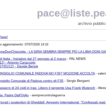
pace@liste.pea
archivio pubblic
Page
]
o aggiornamento: 07/07/2026 14:16
meDonChisciotte - LA SIRIA SEMBRA SEMPRE PIÙ LA LIBIA OGNI 
M-Italia - Iniziative dal 27 gennaio al 2 marzo
- PAL NEWS
12) - Antonio Caracciolo
27/01/12) - Davide Bertok
ONSIGLIO COMUNALE PADOVA NO F35? MOZIONE ACCOLTA
- valeri
nsiglio Comunale di Padova contro gli F35
- Sergio Bergami
ssacro di 24 civili in Iraq. Libero il sergente Usa Frank Wuterich
- Ales
ria: Padre Dall'Oglio
- semprecontrolaguerra
rturati i sostenitori di Gheddafi. Amnesty International: "Confessati rea