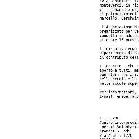
(via Bissolati, 12
Monteverdi, in ric
cittadinanza è org
il patrocinio del 
Marcello, Gershwin
 L'Associazione Nu
organizzato per ve
condotta in adoles
alle ore 16 presso
L'iniziativa vede 
Dipartimento di Sa
il contributo dell
L'incontro - che c
aperto a tutti, ma
operatori sociali.
della scuola e la 
nelle scuole super
Per informazioni, 
E-mail: enzoefranc
C.I.S.VOL.

Centro Interprovin
 per il Volontariat
Cremona - Lodi

Via Aselli 17/b
