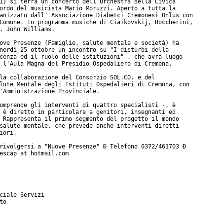
1) si terrà un concerto dell'Orchestra della Civica

ordo del musicista Mario Moruzzi. Aperto a tutta la

anizzato dall' Associazione Diabetci Cremonesi Onlus con

Comune. In programma musiche di Ciaikovskij, Boccherini,

, John Williams.

ove Presenze (Famiglie, salute mentale e società) ha

nerdì 25 ottobre un incontro su "I disturbi della

cenza ed il ruolo delle istituzioni" , che avrà luogo

 l'Aula Magna del Presidio Ospedaliero di Cremona.

la collaborazione del Consorzio SOL.CO. e del

lute Mentale degli Istituti Ospedalieri di Cremona, con

'Amministrazione Provinciale.

omprende gli interventi di quattro specialisti -, è

 è diretto in particolare a genitori, insegnanti ed

 Rappresenta il primo segmento del progetto il mondo

salute mentale, che prevede anche interventi diretti

iori.

rivolgersi a "Nuove Presenze" Ð Telefono 0372/461703 Ð

escap at hotmail.com

ciale Servizi

o
