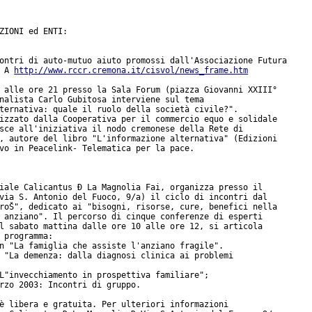
ZIONI ed ENTI:

ontri di auto-mutuo aiuto promossi dall'Associazione Futura

 A 
http://www.rccr.cremona.it/cisvol/news_frame.htm
 alle ore 21 presso la Sala Forum (piazza Giovanni XXIII°

nalista Carlo Gubitosa interviene sul tema

ternativa: quale il ruolo della società civile?".

izzato dalla Cooperativa per il commercio equo e solidale

sce all'iniziativa il nodo cremonese della Rete di

, autore del libro "L'informazione alternativa" (Edizioni

vo in Peacelink- Telematica per la pace.

iale Calicantus Ð La Magnolia Fai, organizza presso il

via S. Antonio del Fuoco, 9/a) il ciclo di incontri dal

roŠ", dedicato ai "bisogni, risorse, cure, benefici nella

 anziano". Il percorso di cinque conferenze di esperti

l sabato mattina dalle ore 10 alle ore 12, si articola

 programma: 

n "La famiglia che assiste l'anziano fragile".

 "La demenza: dalla diagnosi clinica ai problemi

L"invecchiamento in prospettiva familiare";

rzo 2003: Incontri di gruppo.  

è libera e gratuita. Per ulteriori informazioni
