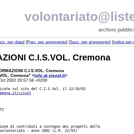
volontariato@liste
archivio pubblic
cc. per data
] [
Prec. per argomento
] [
Succ. per argomento
] [
Indice per
ZIONI C.I.S.VOL. Cremona
ORMAZIONI C.I.S.VOL. Cremona
.VOL. Cremona" <
info at cisvol.it
>
 Oct 2002 20:57:56 +0200
emona.it/cisvol
I

ione di contributi a sostegno dei progetti delle

volontariato - anno 2002 (L.R. 22/93)
