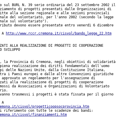
o sul BURL N. 39 serie ordinaria del 23 settembre 2002 il

ziamento di progetti presentati dalle Organizzazioni di

itte alla sezione regionale e alle sezioni provinciali

nale del volontariato, per l'anno 2002 (secondo la legge

nale sul volontariato").

ributo devono essere presentate entro venerdì 6 dicembre

 A 
http://www.rccr.cremona.it/cisvol/bando_legge_22.htm
ZATI ALLA REALIZZAZIONE DI PROGETTI DI COOPERAZIONE

O SVILUPPO

, la Provincia di Cremona, negli obiettivi di solidarietà

piena realizzazione dei diritti fondamentali dell'uomo

pi delle Nazioni Unite, dalla Costituzione Italiana,

tra i Paesi europei e dalle altre Convenzioni giuridiche

 approvato un regolamento per l'assegnazione di

zati alla realizzazione di progetti di cooperazione

mossi da Associazioni e Organizzazioni di Volontariato

rio.

vanno trasmessi i progetti è stata fissata per il giorno

emona.it/cisvol/progetticoopsocprovincia.htm
emona.it/cisvol/finanziamenti.htm