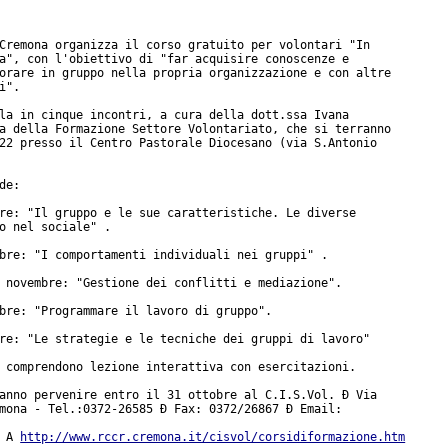
Cremona organizza il corso gratuito per volontari "In

a", con l'obiettivo di "far acquisire conoscenze e

orare in gruppo nella propria organizzazione e con altre

i".

la in cinque incontri, a cura della dott.ssa Ivana

a della Formazione Settore Volontariato, che si terranno

22 presso il Centro Pastorale Diocesano (via S.Antonio

de:

re: "Il gruppo e le sue caratteristiche. Le diverse

o nel sociale" .

bre: "I comportamenti individuali nei gruppi" .

 novembre: "Gestione dei conflitti e mediazione".

bre: "Programmare il lavoro di gruppo".

re: "Le strategie e le tecniche dei gruppi di lavoro"

 comprendono lezione interattiva con esercitazioni.

anno pervenire entro il 31 ottobre al C.I.S.Vol. Ð Via

mona - Tel.:0372-26585 Ð Fax: 0372/26867 Ð Email:

 A 
http://www.rccr.cremona.it/cisvol/corsidiformazione.htm