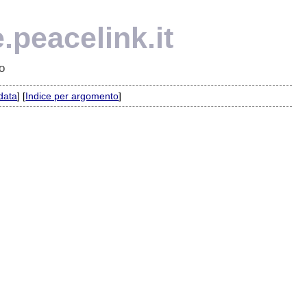
.peacelink.it
o
 data
] [
Indice per argomento
]