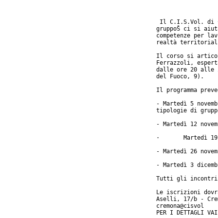
 Il C.I.S.Vol. di 
gruppoŠ ci si aiut
competenze per lav
realtà territorial
Il corso si artico
Ferrazzoli, espert
dalle ore 20 alle 
del Fuoco, 9).

Il programma preve
- Martedì 5 novemb
tipologie di grupp
- Martedì 12 novem
·       Martedì 19
- Martedì 26 novem
- Martedì 3 dicemb
Tutti gli incontri
Le iscrizioni dovr
Aselli, 17/b - Cre
cremona@cisvol

PER I DETTAGLI VAI