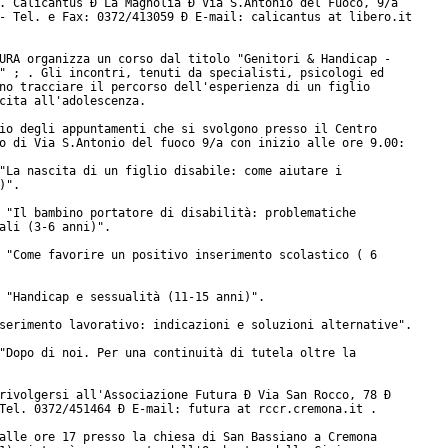
. Calicantus Ð La Magnolia Ð Via S.Antonio del Fuoco, 9/a

- Tel. e Fax: 0372/413059 Ð E-mail: calicantus at libero.it

URA organizza un corso dal titolo "Genitori & Handicap -

" ; . Gli incontri, tenuti da specialisti, psicologi ed

no tracciare il percorso dell'esperienza di un figlio

cita all'adolescenza.

io degli appuntamenti che si svolgono presso il Centro

o di Via S.Antonio del fuoco 9/a con inizio alle ore 9.00:

"La nascita di un figlio disabile: come aiutare i

)".

 "Il bambino portatore di disabilità: problematiche

ali (3-6 anni)".

 "Come favorire un positivo inserimento scolastico ( 6

 "Handicap e sessualità (11-15 anni)".

serimento lavorativo: indicazioni e soluzioni alternative".

"Dopo di noi. Per una continuità di tutela oltre la

rivolgersi all'Associazione Futura Ð Via San Rocco, 78 Ð

Tel. 0372/451464 Ð E-mail: futura at rccr.cremona.it .

alle ore 17 presso la chiesa di San Bassiano a Cremona
