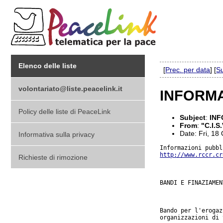
Elenco delle liste
[
Prec. per data
] [
Su
volontariato@liste.peacelink.it
INFORMA
Policy delle liste di PeaceLink
Subject
:
INF
From
:
"C.I.S
Date: Fri, 18
Informativa sulla privacy
http://www.rccr.cr
Richieste di rimozione
BANDI E FINAZIAMENT
Bando per l'erogaz
organizzazioni di 