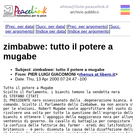
africa@liste.peacelink.it
archivio pubblico
[
Prec. per data
] [
Succ. per data
] [
Prec. per argomento
] [
Succ.
Elenco delle liste
per argomento
] [
Indice per data
] [
Indice per argomento
]
africa@liste.peacelink.it
zimbabwe: tutto il potere a
mugabe
Policy delle liste di PeaceLink
Informativa sulla privacy
Subject
:
zimbabwe: tutto il potere a mugabe
From
:
PIER LUIGI GIACOMONI <
rhenus at libero.it
>
Date: Thu, 13 Apr 2000 07:24:47 -100
Richieste di rimozione
Tutto il potere a Mugabe

Sciolto il Parlamento, i bianchi temono la vendetta nera

di STEFANO CITATI

IL PRESIDENTE nero ossessionato dalla .degenerazione bianca. è 
comando. Sciolto il Parlamento dello Zimbabwe, ma non ancora st
per le elezioni, Robert Mugabe vuole approfittare del vuoto di 
risolvere una volta per tutte la questione dell'esproprio delle
bianchi e ottenere l'appoggio della maggioranza nera per allung
ventennio di governo. Da cavallo di battaglia per conquistare l
la confisca delle fattorie dei farmer - eredi dei latifondisti 
britannico - è però; divenuta la causa della disaffezione della