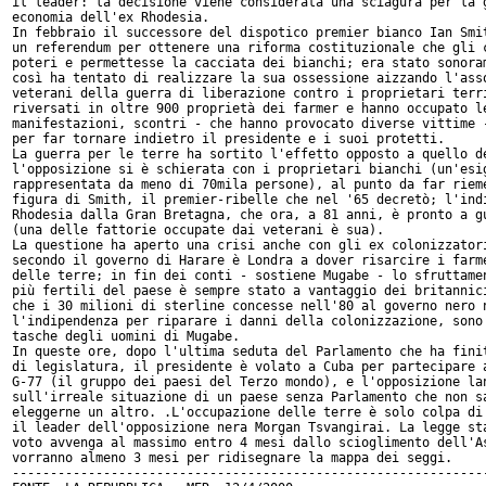
il leader: la decisione viene considerata una sciagura per la g
economia dell'ex Rhodesia.

In febbraio il successore del dispotico premier bianco Ian Smit
un referendum per ottenere una riforma costituzionale che gli c
poteri e permettesse la cacciata dei bianchi; era stato sonoram
così ha tentato di realizzare la sua ossessione aizzando l'asso
veterani della guerra di liberazione contro i proprietari terri
riversati in oltre 900 proprietà dei farmer e hanno occupato le
manifestazioni, scontri - che hanno provocato diverse vittime -
per far tornare indietro il presidente e i suoi protetti.

La guerra per le terre ha sortito l'effetto opposto a quello de
l'opposizione si è schierata con i proprietari bianchi (un'esig
rappresentata da meno di 70mila persone), al punto da far rieme
figura di Smith, il premier-ribelle che nel '65 decretò; l'indi
Rhodesia dalla Gran Bretagna, che ora, a 81 anni, è pronto a gu
(una delle fattorie occupate dai veterani è sua).

La questione ha aperto una crisi anche con gli ex colonizzatori
secondo il governo di Harare è Londra a dover risarcire i farme
delle terre; in fin dei conti - sostiene Mugabe - lo sfruttamen
più fertili del paese è sempre stato a vantaggio dei britannici
che i 30 milioni di sterline concesse nell'80 al governo nero n
l'indipendenza per riparare i danni della colonizzazione, sono 
tasche degli uomini di Mugabe.

In queste ore, dopo l'ultima seduta del Parlamento che ha finit
di legislatura, il presidente è volato a Cuba per partecipare a
G-77 (il gruppo dei paesi del Terzo mondo), e l'opposizione lan
sull'irreale situazione di un paese senza Parlamento che non sa
eleggerne un altro. .L'occupazione delle terre è solo colpa di 
il leader dell'opposizione nera Morgan Tsvangirai. La legge sta
voto avvenga al massimo entro 4 mesi dallo scioglimento dell'As
vorranno almeno 3 mesi per ridisegnare la mappa dei seggi.

---------------------------------------------------------------