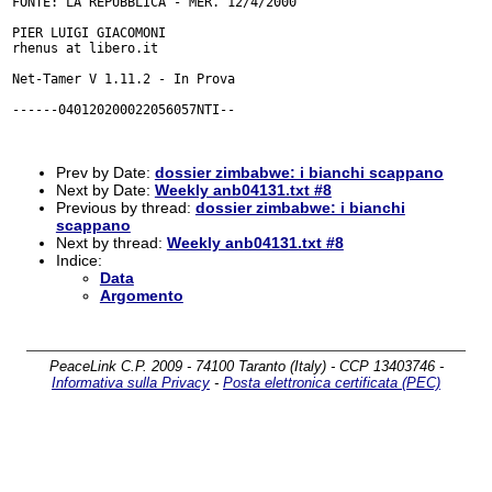
FONTE: LA REPUBBLICA - MER. 12/4/2000

PIER LUIGI GIACOMONI

rhenus at libero.it

Net-Tamer V 1.11.2 - In Prova

------040120200022056057NTI--

Prev by Date:
dossier zimbabwe: i bianchi scappano
Next by Date:
Weekly anb04131.txt #8
Previous by thread:
dossier zimbabwe: i bianchi
scappano
Next by thread:
Weekly anb04131.txt #8
Indice:
Data
Argomento
PeaceLink C.P. 2009 - 74100 Taranto (Italy) - CCP 13403746 -
Informativa sulla Privacy
-
Posta elettronica certificata (PEC)