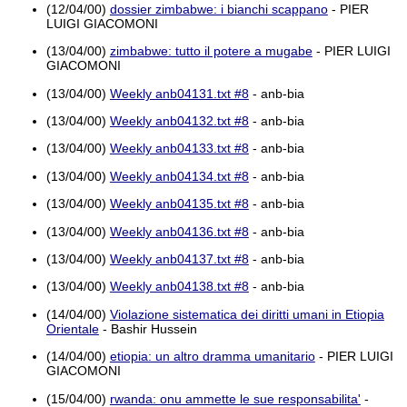
(12/04/00)
dossier zimbabwe: i bianchi scappano
- PIER
LUIGI GIACOMONI
(13/04/00)
zimbabwe: tutto il potere a mugabe
- PIER LUIGI
GIACOMONI
(13/04/00)
Weekly anb04131.txt #8
- anb-bia
(13/04/00)
Weekly anb04132.txt #8
- anb-bia
(13/04/00)
Weekly anb04133.txt #8
- anb-bia
(13/04/00)
Weekly anb04134.txt #8
- anb-bia
(13/04/00)
Weekly anb04135.txt #8
- anb-bia
(13/04/00)
Weekly anb04136.txt #8
- anb-bia
(13/04/00)
Weekly anb04137.txt #8
- anb-bia
(13/04/00)
Weekly anb04138.txt #8
- anb-bia
(14/04/00)
Violazione sistematica dei diritti umani in Etiopia
Orientale
- Bashir Hussein
(14/04/00)
etiopia: un altro dramma umanitario
- PIER LUIGI
GIACOMONI
(15/04/00)
rwanda: onu ammette le sue responsabilita'
-