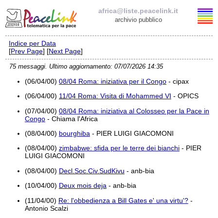
africa@liste.peacelink.it
archivio pubblico
Indice per Data
Elenco delle liste
[
Prev Page
] [
Next Page
]
75 messaggi. Ultimo aggiornamento: 07/07/2026 14:35
africa@liste.peacelink.it
(06/04/00)
08/04 Roma: iniziativa per il Congo
- cipax
Policy delle liste di PeaceLink
(06/04/00)
11/04 Roma: Visita di Mohammed VI
- OPICS
(07/04/00)
08/04 Roma: iniziativa al Colosseo per la Pace in
Informativa sulla privacy
Congo
- Chiama l'Africa
(08/04/00)
bourghiba
- PIER LUIGI GIACOMONI
Richieste di rimozione
(08/04/00)
zimbabwe: sfida per le terre dei bianchi
- PIER
LUIGI GIACOMONI
(08/04/00)
Decl.Soc.Civ.SudKivu
- anb-bia
(10/04/00)
Deux mois deja
- anb-bia
(11/04/00)
Re: l'obbedienza a Bill Gates e' una virtu'?
-
Antonio Scalzi