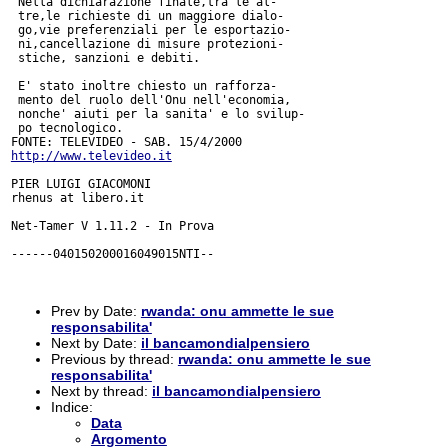
 Nella dichiarazione finale,tra le al-  

 tre,le richieste di un maggiore dialo- 

 go,vie preferenziali per le esportazio-

 ni,cancellazione di misure protezioni- 

 stiche, sanzioni e debiti.             

 E' stato inoltre chiesto un rafforza-  

 mento del ruolo dell'Onu nell'economia,

 nonche' aiuti per la sanita' e lo svilup-

 po tecnologico.                        

http://www.televideo.it
PIER LUIGI GIACOMONI

rhenus at libero.it

Net-Tamer V 1.11.2 - In Prova

------040150200016049015NTI--

Prev by Date:
rwanda: onu ammette le sue
responsabilita'
Next by Date:
il bancamondialpensiero
Previous by thread:
rwanda: onu ammette le sue
responsabilita'
Next by thread:
il bancamondialpensiero
Indice:
Data
Argomento