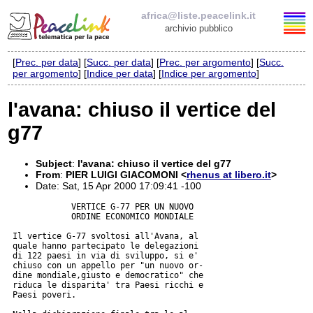
africa@liste.peacelink.it
archivio pubblico
[
Prec. per data
] [
Succ. per data
] [
Prec. per argomento
] [
Succ.
Elenco delle liste
per argomento
] [
Indice per data
] [
Indice per argomento
]
africa@liste.peacelink.it
l'avana: chiuso il vertice del
g77
Policy delle liste di PeaceLink
Informativa sulla privacy
Subject
:
l'avana: chiuso il vertice del g77
From
:
PIER LUIGI GIACOMONI <
rhenus at libero.it
>
Date: Sat, 15 Apr 2000 17:09:41 -100
Richieste di rimozione
             VERTICE G-77 PER UN NUOVO  

             ORDINE ECONOMICO MONDIALE  

 Il vertice G-77 svoltosi all'Avana, al 

 quale hanno partecipato le delegazioni 

 di 122 paesi in via di sviluppo, si e'

 chiuso con un appello per "un nuovo or-

 dine mondiale,giusto e democratico" che

 riduca le disparita' tra Paesi ricchi e

 Paesi poveri.                          
